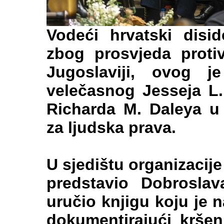
Vodeći hrvatski disid
zbog prosvjeda proti
Jugoslaviji, ovog j
velečasnog Jesseja L.
Richarda M. Daleya u
za ljudska prava.
U sjedištu organizacij
predstavio Dobroslav
uručio knjigu koju je 
dokumentirajući kršen