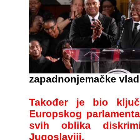
zapadnonjemačke vlad
Također je bio ključ
Europskog parlamenta
svih oblika diskrim
Jugoslaviji.