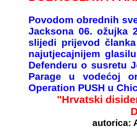
Povodom obrednih sveč
Jacksona 06. ožujka 
slijedi prijevod člank
najutjecajnijem glasi
Defenderu o susretu J
Parage u vodećoj org
Operation PUSH u Chic
"Hrvatski disident 
D
autorica: