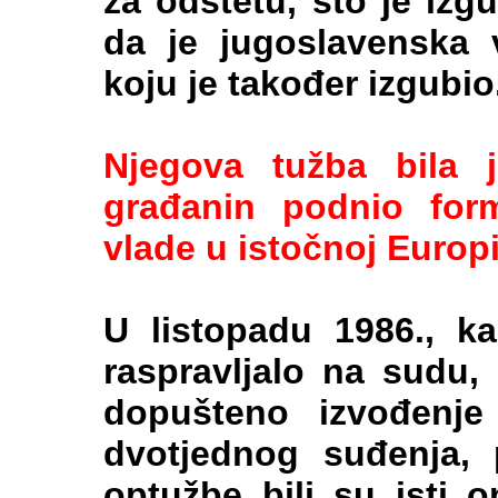
za odštetu, što je izgu
da je jugoslavenska v
koju je također izgubio
Njegova tužba bila j
građanin podnio for
vlade u istočnoj Europi
U listopadu 1986., k
raspravljalo na sudu,
dopušteno izvođenje
dvotjednog suđenja, 
optužbe bili su isti o