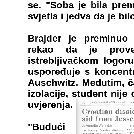
se. "Soba je bila prem
svjetla i jedva da je bil
Brajder je preminuo
rekao da je prov
istrebljivačkom logor
uspoređuje s koncentr
Auschwitz. Međutim, č
izolacije, student nij
uvjerenja.
"Budući