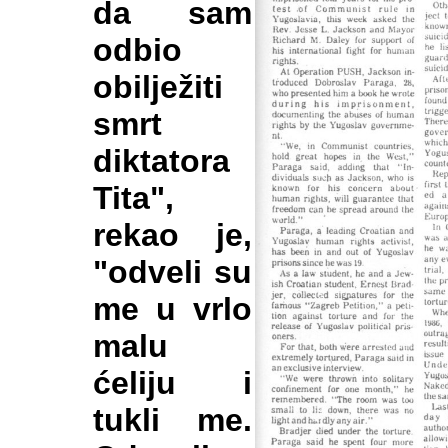
da sam
odbio
obilježiti
smrt
diktatora
Tita",
rekao je,
"odveli su
me u vrlo
malu
ćeliju i
tukli me.