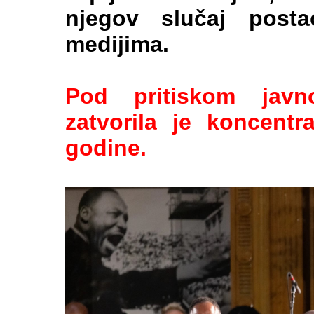
njegov slučaj pos
medijima.
Pod pritiskom javno
zatvorila je koncentr
godine.