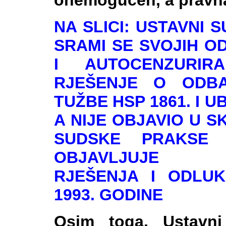
onemogućen, a pravna 
NA SLICI: USTAVNI 
SRAMI SE SVOJIH O
I AUTOCENZURIR
RJEŠENJE O ODB
TUŽBE HSP 1861. I U
A NIJE OBJAVIO U S
SUDSKE PRAKSE 
OBJAVLJUJE
RJEŠENJA I ODLU
1993. GODINE
Osim toga, Ustavn