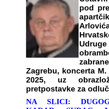
pod pr
apartč
Arlović
Hrvats
Udrug
obramb
zabra
Zagrebu, koncerta M.
2025, uz obrazlo
pretpostavke za odluči
NA SLICI: DUGOG