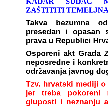
KADAR SUDAC M
ZAŠTITITI TEMELJN
Takva bezumna odlu
presedan i opasan si
prava u Republici Hrv
Osporeni akt Grada Z
neposredne i konkret
održavanja javnog do
Tzv. hrvatski mediji o 
jer treba pokoreni 
gluposti i neznanju 