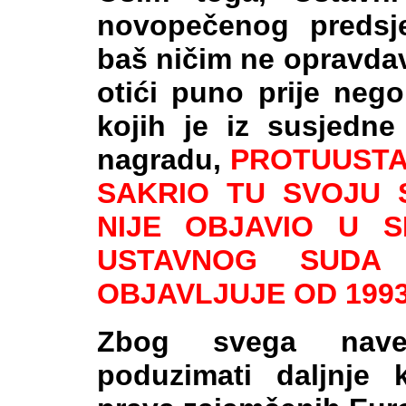
novopečenog predsje
baš ničim ne opravdav
otići puno prije neg
kojih je iz susjedn
nagradu,
PROTUUSTAV
SAKRIO TU SVOJU 
NIJE OBJAVIO U 
USTAVNOG SUDA
OBJAVLJUJE OD 1993
Zbog svega naved
poduzimati daljnje k