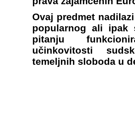
prava zajamčenih Eu
Ovaj predmet nadilazi
popularnog ali ipak 
pitanju funkcion
učinkovitosti suds
temeljnih sloboda u 