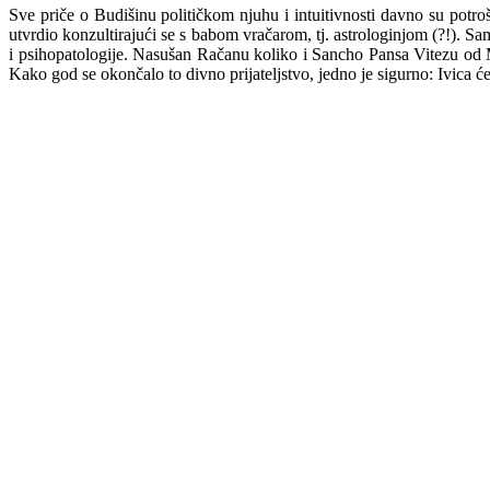
Sve priče o Budišinu političkom njuhu i intuitivnosti davno su potro
utvrdio konzultirajući se s babom vračarom, tj. astrologinj
o
m (?!). Sa
i psihopatologije. Nasušan Račanu koliko i Sancho Pansa Vitezu od M
Kako god se okončalo to divno prijateljstvo, jedno je sigurno: Ivica će