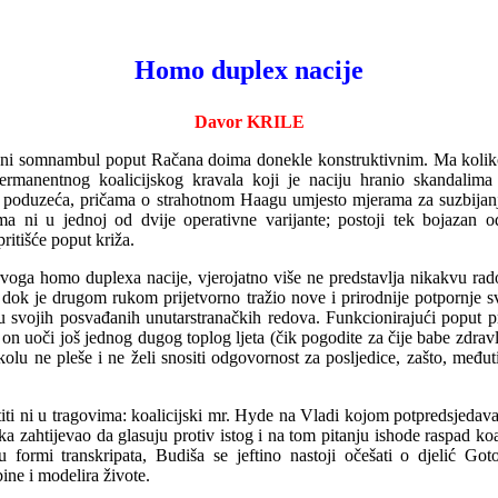
Homo duplex nacije
Davor KRILE
ni somnambul poput Račana doima donekle konstruktivnim. Ma koliko bi
permanentnog koalicijskog kravala koji je naciju hranio skandalim
oduzeća, pričama o strahotnom Haagu umjesto mjerama za suzbijanje n
ma ni u jednoj od dvije operativne varijante; postoji tek bojazan 
pritišće poput
križa.
voga homo duplexa nacije, vjerojatno više ne predstavlja nikakvu rad
i, dok je drugom rukom prijetvorno tražio nove i prirodnije potpornje
u svojih posvađanih unutars
t
ranačkih redova. Funkcionirajući poput p
n uoči još jednog dugog toplog ljeta (čik pogodite za čije babe zdrav
 ne pleše i ne želi snositi odgovornost za posljedice, zašto, međuti
iti ni u tragovima: koalicijski mr. Hyde na Vladi kojom potpredsjedava
ka zahtijevao da glasuju protiv istog i na tom pitanju ishode raspad k
 formi transkripata, Budiša se jeftino nastoji očešati o djelić G
ine i modelira živote.