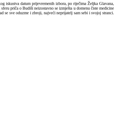
čkog iskustva datum prijevremenih izbora, po riječima Željka Glavana,
u sferu priča o Budiši neizostavno se izmješta u domenu čiste medicine
kad se sve oduzme i zbroji, najveći neprijatelj sam sebi i svojoj stranci.