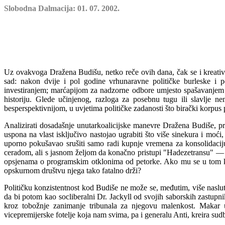
Slobodna Dalmacija: 01. 07. 2002.
Uz ovakvoga Dražena Budišu, netko reče ovih dana, čak se i kreativ
sad: nakon dvije i pol godine vrhunaravne političke burleske i 
investiranjem; marćapijom za nadzorne odbore umjesto spašavanjem p
historiju. Glede učinjenog,
razloga za posebnu tugu ili slavlje ne
besperspektivnijom, u uvjetima političke zadanosti što birački korpus 
Analizirati dosadašnje unutarkoalicijske manevre Dražena Budiše, pr
uspona na vlast isključivo nastojao ugrabiti što više sinekura i moć
uporno pokušavao srušiti samo radi kupnje vremena za konsolidacij
ceradom, ali s jasnom željom da konačno pristupi "Hadezetransu" — o
opsjenama o programskim otklonima od petorke. Ako mu se u tom kolu
opskurnom društvu njega tako fatalno drži?
Političku konzistentnost kod Budiše ne može se, međutim, više naslut
da bi potom kao socliberalni Dr. Jackyll od svojih saborskih zastupni
kroz tobožnje zanimanje tribunala za njegovu
malenkost. Makar u
vicepremijerske fotelje koja nam svima, pa i generalu Anti, kreira sudb