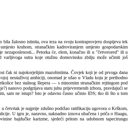
la žalosno istinita, ova teza na svoju kontraprovjeru dospijeva tek
a umjesto kruhom, stranačkim kadrovi
r
anjem umjesto gospodarskim
ezaposlenosti... Petorka će, elem, konačno ili u "četverored" ili u
od varljivoga sutra koje otužnu domovinsku zbilju može učiniti još
ost čak ni najokorjelijim mazohistima. Čovjek koji je od prvoga dana
 svojoj neutaživoj ambiciji, onomad je ušao u Vladu koju je prethodno
rikolice bez stalnog šlepera — s minornim stranačkim rejtingom pod
lje?) nanovo
podgrijava staru juhu prijevremenih izbora, pravdajući se
m, sam ne istupi? Isto je odavno časno učinio IDS; tko ili što
u
tom
 u četvrtak je najprije zdušno podržao ratifikaciju ugovora o Krškom,
oalicije. U igru je, naravno, naknadno iznova ubačena i priča o Haagu,
otovinine hajdučke karizme, sjedeći pritom na udobnom tapecirungu