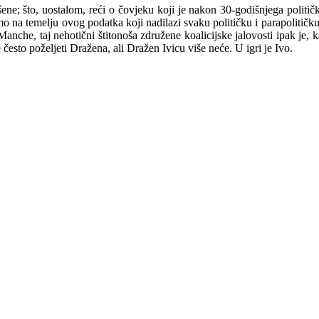
šene; što, uostalom, reći o čovjeku koji je nakon 30-godišnjega politi
mo na temelju ovog podatka koji nadilazi svaku političku i parapolitičk
anche, taj nehotični štitonoša združ
e
ne koalicijske jalovosti ipak je, 
 često poželjeti Dražena, ali Dražen Ivicu više neće. U igri je Ivo.