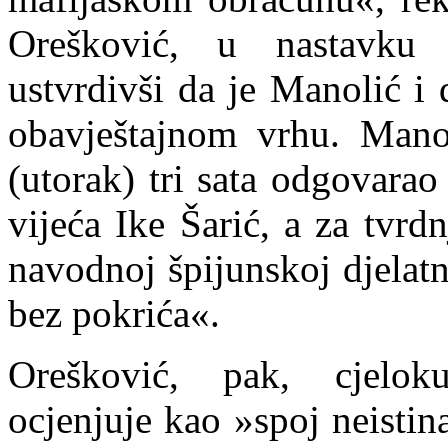
Orešković, u nastavku 
ustvrdivši da je Manolić 
obavještajnom
v
rhu. Mano
(utorak) tri sata odgovara
vijeća Ike Šarić, a za tvr
navodnoj špijunskoj djelatn
bez pokrića«.
Orešković, pak, cjelok
ocjenjuje kao »spoj neistin