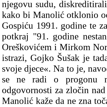
njegovu sudu, diskreditirali
kako bi Manolić otklonio o
Gospiću 1991. godine te z
potkraj "91. godine nesta
Oreškovićem i Mirkom Norc
istrazi, Gojko Šušak je ta
svoje djece«. Na to je, nav
se ne
radi o progonu n
odgovornosti za zločin nad
Manolić kaže da ne zna toča