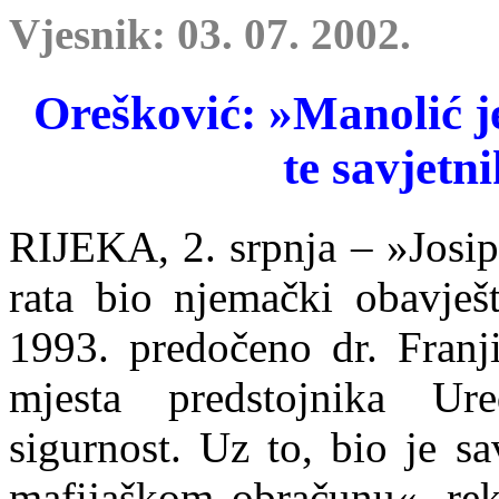
Vjesnik: 03. 07. 2002.
Orešković: »Manolić je
te savjetn
RIJEKA, 2. srpnja – »Josip
rata bio njemački obavješt
1993. predočeno dr. Franj
mjesta predstojnika Ur
sigurnost. Uz to, bio je s
mafijaškom obračunu«, rek