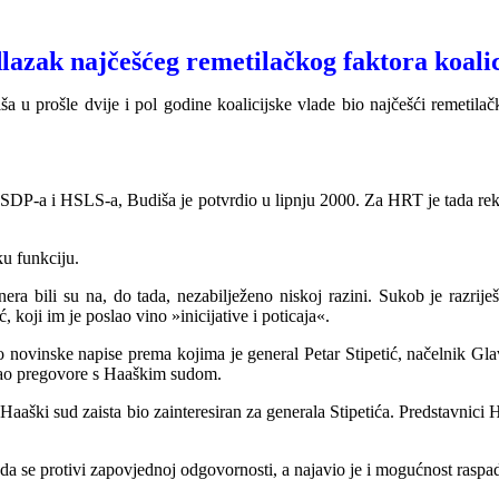
lazak najčešćeg remetilačkog fak
tora koali
u prošle dvije i pol godine koalicijske vlade bio najčešći remetilački
u SDP-a i HSLS-a, Budiša je potvrdio u lipnju 2000. Za HRT je tada reka
ku funkciju.
era bili su na, do tada, nezabilježeno niskoj razini. Sukob je razrij
koji im je poslao vino »inicijative i poticaja«.
rdio novinske napise prema kojima je general Petar Stipetić, načelnik 
težao pregovore s Haaškim sudom.
Haaški sud zaista bio zainteresiran za generala Stipetića. Predstavnici H
 je da se protivi zapovjednoj odgovornosti, a najavio je i mogućnost ras