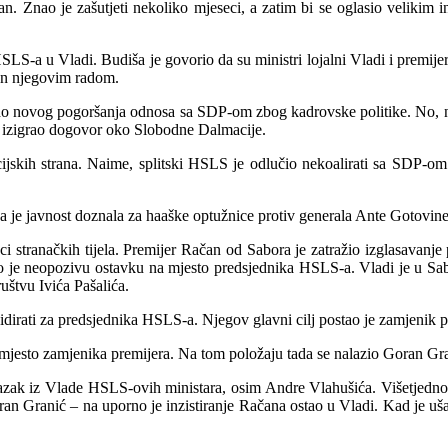
n. Znao je zašutjeti nekoliko mjeseci, a zatim bi se oglasio velikim 
HSLS-a u Vladi. Budiša je govorio da su ministri loja
lni Vladi i premije
jan njegovim radom.
lo do novog pogoršanja odnosa sa SDP-om zbog kadrovske politike. No,
n izigrao dogovor oko Slobodne Dalmacije.
ijskih strana. Naime, splitski HSLS je odlučio nekoalirati sa SDP-om. 
da je javnost doznala za haaške optužnice protiv generala Ante Gotovi
i stranačkih tijela. Premijer Račan od Sabora je zatražio izglasavanje
o je neopozivu ostavku na mjesto predsjednika HSLS-a. Vladi je u Sa
uštvu Ivića Pašalića.
didirati za predsjednika HSLS-a. Njegov glavni cilj postao je zamjeni
a mjesto zamjenika premijera. Na tom položaju tada se nalazio Goran Gr
dlazak iz Vlade HSLS-ovih ministara, osim Andre Vlahušića. Višetjedn
 Granić – na uporno je inzistiranje Račana ostao u Vladi. Kad je ušao 