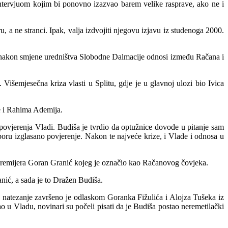
intervjuom kojim bi ponovno izazvao barem velike rasprave, ako ne i
ru, a ne stranci. Ipak, valja izdvojiti njegovu izjavu iz studenoga 2000.
 nakon smjene uredništva Slobodne Dalmacije odnosi između Račana i
Višemjesečna kriza vlasti u Splitu, gdje je u glavnoj ulozi bio Ivica
ne i Rahima Ademija.
 povjerenja Vladi. Budiša je tvrdio da optužnice dovode u pitanje sam
boru izglasano povje
r
enje. Nakon te najveće krize, i Vlade i odnosa u
k premijera Goran Granić kojeg je označio kao Račanovog čovjeka.
anić, a sada je to Dražen Bud
iša.
o natezanje završeno je odlaskom Goranka Fižulića i Alojza Tušeka iz
u Vladu, novinari su počeli pisati da je Budiša postao neremetilački