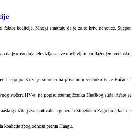
cije
 faktor koalicije. Mnogi smatraju da je za to kriv, nehotice, Stjepan
o da je »osrednja televizija sa sve uočljivijim podilaženjem većinskoj
ešen u srpnju. Kriza je smirena na privatnom sastanku Ivice Račana i
Glavnog stožera HV-a, na popisu osumnjičenika Haaškog suda. Afera se
aaškog tužiteljstva ispitivali su generala Stipetića u Zagrebu i, kako je
pada koalicije zbog odnosa prema Haagu.