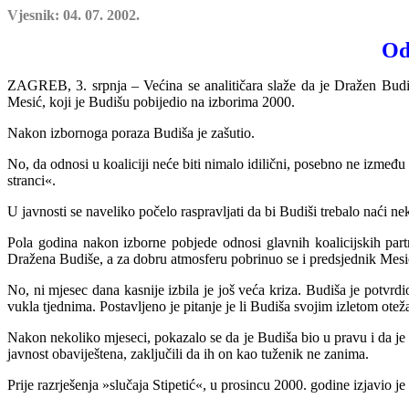
Vjesnik: 04. 07. 2002.
Od
ZAGREB, 3. srpnja – Većina se analitičara slaže da je Dražen Budiša 
Mesić, koji je Budišu pobijedio n
a izborima 2000.
Nakon izbornoga poraza Budiša je zašutio.
No, da odnosi u koaliciji neće biti nimalo idilični, posebno ne izmeđ
stranci«.
U javnosti se naveliko počelo raspravljati da bi Budiši trebalo naći ne
Pola godina nakon izborne pobjede odnosi glavnih koalicijskih partn
Dražena Budiše, a za dobru atmosferu pobrinuo se i predsjednik Mesić, 
No, ni mjesec dana kasnije izbila je još veća kriza. Budiša je potv
vukla tjednima. Postavljeno je pitanje je li Budiša svojim izletom o
Nakon nekoliko mjeseci, po
kazalo se da je Budiša bio u pravu i da je 
javnost obaviještena, zaključili da ih on kao tuženik ne zanima.
P
rije razrješenja »slučaja Stipetić«, u prosincu 2000. godine izjavio