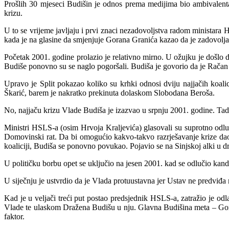
Prošlih 30 mjeseci Budišin je odnos prema medijima bio ambivalenta
krizu.
U to se vrijeme javljaju i prvi znaci nezadovoljstva radom ministara 
kada je na glasine da smjenjuje Gorana Granića kazao da je zadovol
Početak 2001. godine prolazio je relativno mirno. U ožujku je doš
Budiše ponovno su se naglo pogoršali. Budiša je govorio da je Rača
Upravo je Split pokazao
koliko su krhki odnosi dviju najjačih koalic
Škarić, barem je nakratko prekinuta dolaskom Slobodana Beroša.
No, naj
jaču krizu Vlade Budiša je izazvao u srpnju 2001. godine. Ta
Ministri HSLS-a (osim Hrvoja Kraljevića) glasovali su suprotno odluc
Domovinski rat. Da bi omogućio kakvo-takvo razrješavanje krize da
koaliciji, Budiša se ponovno povukao. Pojavio se na Sinjskoj alki u dr
U političku borbu opet se uključio na jesen 2001. kad se odlučio kan
U siječnju je ustvrdio da je Vlada protuustavna jer Ustav ne predviđ
Kad je u veljači treći put postao predsjednik HSLS-a, zatražio je o
Vlade te ulaskom Dražena Budišu u nju. Glavna Budišina meta – Goran
faktor.