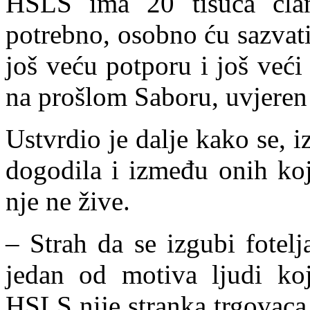
HSLS ima 20 tisuća čla
potrebno, osobno ću sazvat
još veću potporu i još već
na prošlom Saboru, uvjeren
Ustvrdio je dalje kako se,
dogodila i između onih koj
nje ne žive.
– Strah da se izgubi fotel
jedan od motiva ljudi koji
HSLS nije stranka trgovaca, 