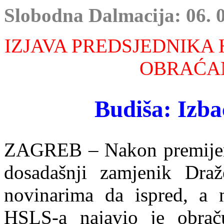
Slobodna Dalmacija: 06. 0
IZJAVA PREDSJEDNIKA
OBRAĆAN
Budiša: Izba
ZAGREB – Nakon premijero
dosadašnji zamjenik Draž
novinarima da ispred, a 
HSLS-a najavio je obrač