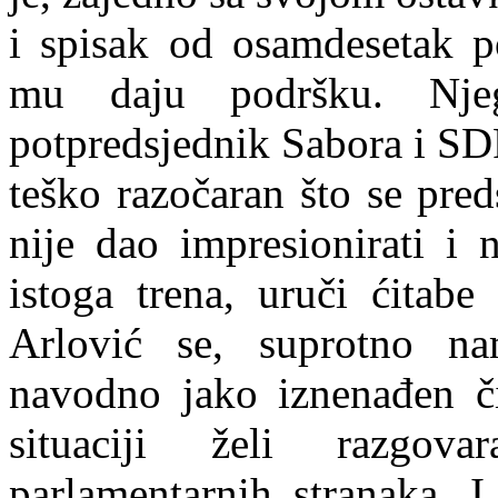
i spisak od osamdesetak po
mu daju podršku. Nje
potpredsjednik Sabora i SD
teško razočaran što se pre
nije dao impresionirati i
i
s
toga trena, uruči ćita
Arlović se, suprotno na
navodno jako iznenađen č
situaciji želi razgov
parlamentarnih stranaka.