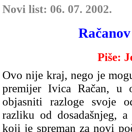
Novi list: 06. 07. 2002.
Račanov 
Piše: 
Ovo nije
kraj, nego je mogu
premijer Ivica Račan, u o
objasniti razloge svoje 
razliku od dosadašnjeg, a 
koji je spreman za novi poč