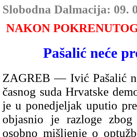
Slobodna Dalmacija: 09. 0
NAKON POKRENUTOG
Pašalić neće p
ZAGREB — Ivić Pašalić ne
časnog suda Hrvatske demok
je u ponedjeljak uputio pr
objasnio je razloge zbog
osobno mišljenje o optužb