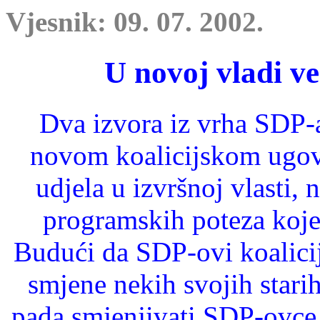
Vjesnik: 09. 07. 2002.
U novoj vladi ve
Dva izvora iz vrha SDP-a
novom koalicijsko
m ugov
udjela u izvršnoj vlasti, 
programskih poteza koje 
Budući da SDP-ovi koalicijs
smjene nekih svojih stari
pada smjenjivati SDP-ovce 