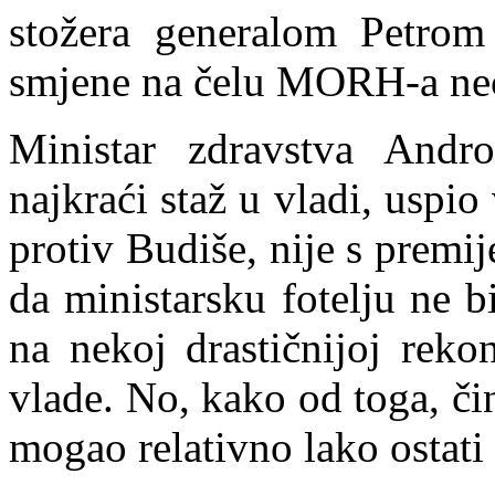
stožera generalom Petrom
smjene na čelu MORH-a neć
Ministar zdravstva Andr
najkraći staž u vladi, uspio
protiv Budiše, nije s premi
da ministarsku fotelju ne b
na nekoj drastičnijoj reko
vlade. No, ka
k
o od toga, čin
mogao relativno lako ostati