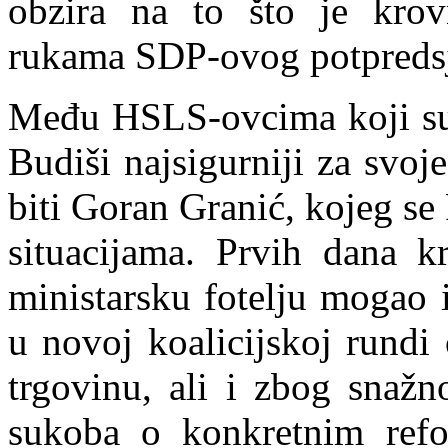
obzira na to što je krov
rukama SDP-ovog potpredsj
Među HSLS-ovcima koji su 
Budiši najsigurniji za svo
biti Goran Granić, kojeg se 
situacijama. Prvih dana k
ministarsku fotelju mogao 
u novoj koalicijskoj rundi
trgovinu, ali i zbog snažn
sukoba o konkretnim ref