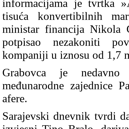
informacijama je tvrtka 
tisuća konvertibilnih ma
ministar financija Nikola
potpisao nezakoniti po
kompaniji u iznosu od 1,7 m
Grabovca je nedavno s
međunarodne zajednice P
afere.
Sarajevski dnevnik tvrdi d
izvjesni Tino Bralo, dariv