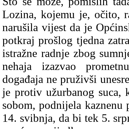
Što se može, pomislih tada
Lozina, kojemu je, očito, 
narušila vijest da je Općin
potkraj prošlog tjedna zat
istražne radnje zbog sumnj
nehaja izazvao prometn
događaj
a
ne pruživši unesr
je protiv užurbanog suca, 
sobom, podnijela kaznenu pr
14. svibnja, da bi tek 5. sr