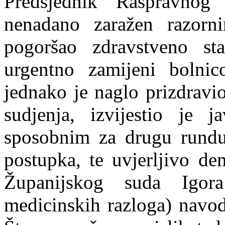
Predsjednik Raspravnog 
nenadano zaražen razor
pogoršao zdravstveno s
urgentno zamijeni bolni
jednako je naglo prizdravi
sudjenja, izvijestio je 
sposobnim za drugu rundu
postupk
a
, te uvjerljivo de
Županijskog suda Igo
medicinskih razloga) navod