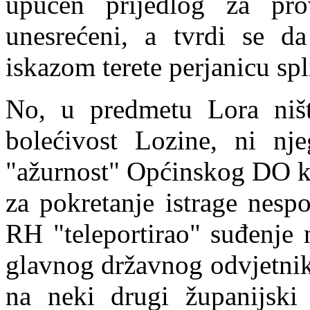
upućen prijedlog za pr
o
unesrećeni, a tvrdi se da
iskazom terete perjanicu spl
No, u predmetu Lora ništ
bolećivost Lozine, ni nje
"ažurnost" Općinskog DO ko
za pokretanje istrage nesp
RH "teleportirao" suđenje n
glavnog državnog odvjetnik
na neki drugi županijski