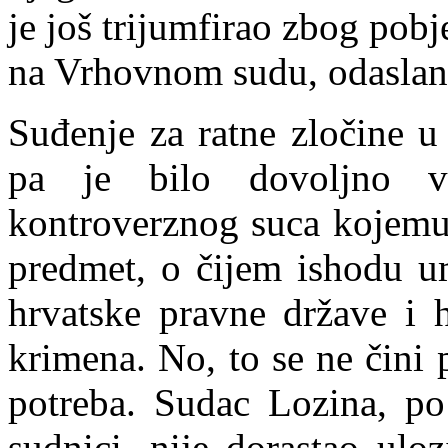
je još trijumfirao zbog pob
na Vrhovnom sudu, odaslan
Suđenje za ratne zločine u
pa je bilo dovoljno vr
kontroverznog suca kojemu 
predmet, o čijem ishodu u
hrvatske pravne države i 
krimena. N
o
, to se ne čini
potreba. Sudac Lozina, p
sudnici, nije dorastao ulo