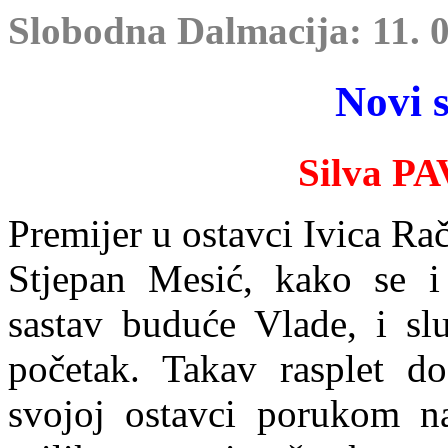
Slobodna Dalmacija: 11. 0
Novi 
Silva P
Premijer u ostavci Ivic
a Rač
Stjepan Mesić, kako se i
sastav buduće Vlade, i sl
početak. Takav rasplet d
svojoj ostavci porukom na