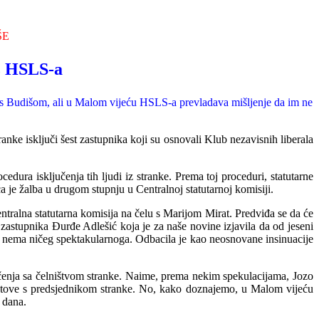
ŠE
iz HSLS-a
ve s Budišom, ali u Malom vijeću HSLS-a prevladava mišl
jenje da im ne
e isključi šest zastupnika koji su osnovali Klub nezavisnih liberala
dura isključenja tih ljudi iz stranke. Prema toj proceduri, statutarne
 je žalba u drugom stupnju u Centralnoj statutarnoj komisiji.
ralna statutarna komisija na čelu s Marijom Mirat. Predviđa se da će
a zastupnika Đurđe Adlešić koja je za naše novine izjavila da od jeseni
ci nema ničeg spektakularnoga. Odbacila je kao neosnovane insinuacije
čenja sa čelništvom stranke. Naime, prema nekim spekulacijama, Jozo
tove s predsjednikom stranke. No, kako doznajemo, u Malom vijeću
 dana.