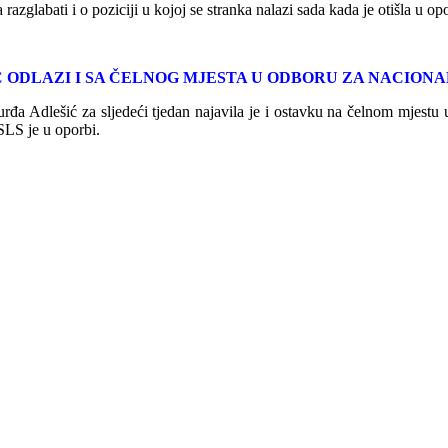
razglabati i o poziciji u kojoj se stranka nalazi sada kada je otišla u op
 ODLAZI I SA ČELNOG MJESTA U ODBORU ZA NACION
a Adlešić za sljedeći tjedan najavila je i ostavku na čelnom mjestu u
HSLS je u oporbi.