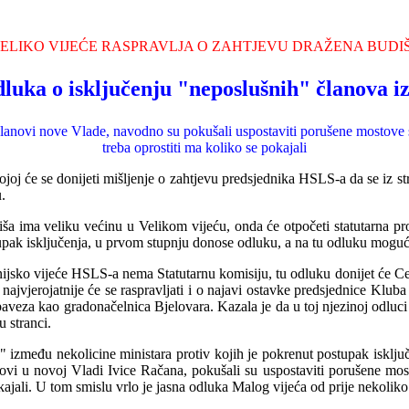
ELIKO VIJEĆE RASPRAVLJA O ZAHTJEVU DRAŽENA B
UDI
luka o isključenju "neposlušnih" članova 
ti članovi nove Vlade, navodno su pokušali uspostaviti porušene mosto
treba oprostiti ma koliko se pokajali
e se donijeti mišljenje o zahtjevu predsjednika HSLS-a da se iz strank
.
a ima veliku većinu u Velikom vijeću, onda će otpočeti statutarna proce
upak isključenja, u prvom stupnju donose odluku, a na tu odluku moguća
ko vijeće HSLS-a nema Statutarnu komisiju, tu odluku donijet će Cent
 najv
j
erojatnije će se raspravljati i o najavi ostavke predsjednice Klub
a obaveza kao gradonačelnica Bjelovara. Kazala
j
e da u toj njezinoj odlu
u stranci.
 između nekolicine ministara protiv kojih je pokrenut postupak isklju
novi u novoj Vladi Ivice Račana, pokušali su uspostaviti poruše
n
e mos
ajali. U tom smislu vrlo je jasna odluka Malog vijeća od prije nekoliko