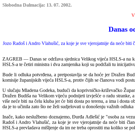
Slobodna Dalmacija: 13. 07. 2002.
V
Danas od
Jozo Radoš i Andro Vlahušić, za koje je sve vjerojatnije da neće bi
ZAGREB — Danas se održava sjednica Velikog vijeća HSLS-a na kojoj ć
HSLS-a te četiri ministra i dva zamjenika koji su podržali tu inicijativu
Bude li odluka potvrđena, a pretpostavlja se da hoće jer Dražen Budiš
komisije županijskih vijeća HSLS-a, protiv čijih se članova vodi post
U slučaju Mladena Godeka, budući da koprivničko-križevačko Županijs
Dražen Budiša na Velikom vijeću podnijeti izvješće o radu stranke, a
više neće biti na čelu kluba jer će biti dosta po terenu, a ima i dost
da je to učinila zato što ne želi sudjelovati u donošenju važnih odluka 
Inače, kako neslužbeno doznajemo, Đurđa Adlešić je "osoba za vezu"
Radoš i Andro Vlahušić, za koje je sve vjerojatnije da neće biti čla
HSLS-a prevladava mišljenje da im ne treba oprostiti ma koliko se pok