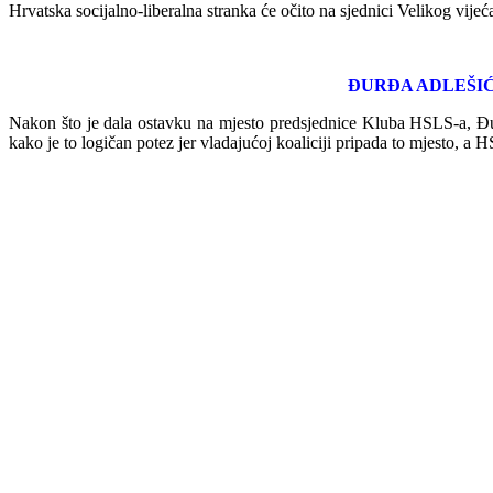
Hrvatska socijalno-liberalna stranka će očito na sjednici Velikog vijeća 
ĐURĐA ADLEŠIĆ
Nakon što je dala ostavku na mjesto predsjednic
e Kluba HSLS-a, Đurđ
kako je to logičan potez jer vladajućoj koaliciji pripada to mjesto, a 