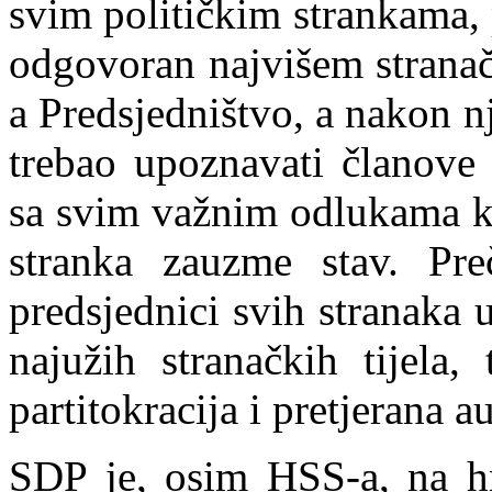
svim političkim strankama, 
odgovoran najvišem stranač
a Predsjedništvo, a nakon n
trebao upoznavati članove 
sa svim važnim odlukama ko
stranka zauzme stav. Pr
p
redsjednici svih stranaka 
najužih stranačkih tijela
partitokracija i pretjerana au
SDP je, osim HSS-a, na hrv