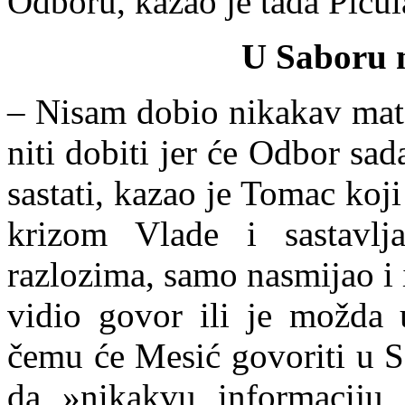
Odboru, kazao je
tada Picul
U Saboru 
– Nisam dobio nikakav mate
niti dobiti jer će Odbor sad
sastati, kazao je Tomac koji
krizom Vlade i sastavl
razlozima, samo nasmijao i 
vidio govor ili je možda
čemu će Mesić govoriti u 
da »nikakvu informaciju