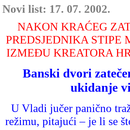
Novi list: 17. 07. 2002.
NAKON KRAĆEG ZATI
PREDSJEDNIKA STIPE
IZMEĐU KREATORA HR
Banski dvori zateč
ukidanje v
U Vladi jučer panično tr
režimu, pitajući – je li se 