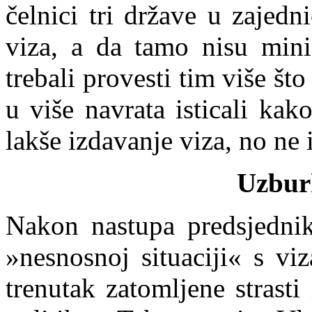
čelnici tri države u zajedn
viza, a da tamo nisu minis
trebali provesti tim više 
u više navrata isticali ka
lakše izdavanje viza, no ne 
Uzburk
Nako
n nastupa predsjedni
»nesnosnoj situaciji« s v
trenutak zatomljene strast