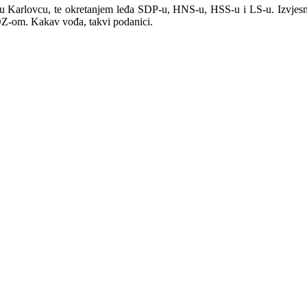
arlovcu, te okretanjem leđa SDP-u, HNS-u, HSS-u i LS-u. Izvjesni 
 HDZ-om. Kakav vođa, takvi podanici.