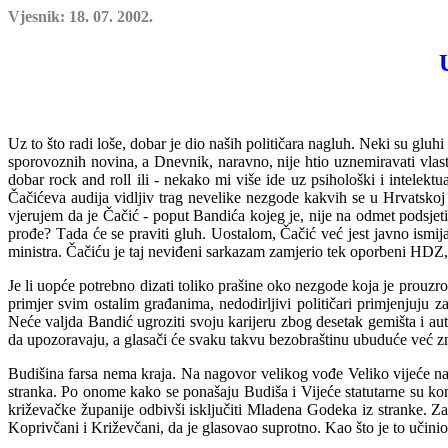
Vjesnik: 18. 07. 2002.
Uz to što radi loše, dobar je d
io naših političara nagluh. Neki su gluhi
sporovoznih novina, a Dnevnik, naravno, nije htio uznemiravati vlast
dobar rock and roll ili - nekako mi više ide uz psihološki i intelektu
Čačićeva audija vidljiv trag nevelike nezgode kakvih se u Hrvatskoj
vjerujem da je Čačić - poput Bandića kojeg je, nije na odmet podsje
prođe?
T
ada će se praviti gluh. Uostalom, Čačić već jest javno ismij
ministra. Čačiću je taj neviđeni sarkazam zamjerio te
k
oporbeni HDZ, a
Je li uopće potrebno dizati toliko prašine oko nezgode koja je prouzro
primjer svim ostalim građanima, nedodirljivi političari primjenjuju
Neće valjd
a
Bandić ugroziti svoju karijeru zbog desetak gemišta i aut
da upozoravaju, a glasači će svaku takvu bezobraštinu u
b
uduće već zn
Budišina farsa nema kraja. Na nagovor velikog vođe Veliko vijeće nare
stranka. Po onome kako se ponašaju Budiša i Vijeće statutarne su kom
križevačke županije odbivši isključiti Mladena Godeka iz stranke. Z
Koprivčani i Križevčani, da je glasovao suprotno. Kao što je to učinio 