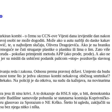
o
o parkiran kombi - o čemu su CCN-ove Vijesti dana izvijestile dan nakon
dravoj osobi ne može dogoditi. Može ako u autu nafrlji do daske kakav
ić, te, u najboljem slučaju, Olivera Dragojevića. Ako je na braniku
nemoguće ne čuti struganje pl
a
stike o plastiku ili lima o lim. Zato više
 oruđa - pokušao primijeniti metodu APP (ako prođe, prođe). A ako ne
k jer su mislili da ushićeni podanik palicom »stop« pozdravlja slavnog
 poštivanju reda i zakona. Odnosu prema pravnoj državi. Umjesto da budu
 važnost tome što je jedva okrznuo kombi nekakvog običnog smrtnika!?
Itekako. Na policiji je da otkriva, na sudu da kažnjava, na novinarima
a jesu ili nisu krivi. A to dokazuje da HSLS nije, u biti, demokratska
rotiv Budišine samovolje pobunila se statutarna komisija Koprivničko-
boru glasovao za Sporazum o NE Krško. Štetio bi ugledu, zaključili su
u bez njega nitko i ništa.