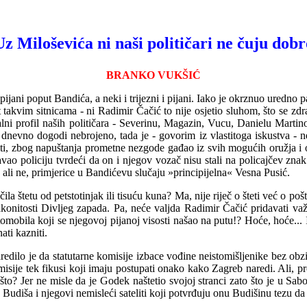
Uz Miloševića ni naši političari ne čuju dobr
BRANKO VUKŠIĆ
 pijani poput Bandića, a neki i trijezni i pijani. Iako je okrznuo uredn
 t
a
kvim sitnicama - ni Radimir Čačić to nije osjetio sluhom, što se z
alni profil naših političara - Severinu, Magazin,
Vucu, Danielu Martinov
 dnevno dogodi nebrojeno, tada je - govorim iz vlastitoga iskustva - 
titi, zbog napuštanja prometne nezgode gađao iz svih mogućih oružja i
avao policiju tvrdeći da on i njegov vozač nisu stali na policajčev zna
li ne, primjerice u Bandićevu slučaju »principijelna« Vesna Pusić.
čila štetu od petstotinjak ili tisuću kuna? Ma, nije riječ o šteti već o
 zakonitosti Divljeg zapada. Pa, neće valjda Radimir Čačić pridavati
omobila koji se njegovoj pijanoj visosti našao na putu!? Hoće, hoće... 
ati kazniti.
dilo je da statutarne komisije izbace vođine neistomišljenike bez obzir
isije tek fikusi koji imaju postupati onako kako Zagreb naredi. Ali, p
a
š
to? Jer ne misle da je Godek naštetio svojoj stranci zato što je u Sa
Budiša i njegovi nemisleći sateliti koji potv
r
đuju onu Budišinu tezu da s