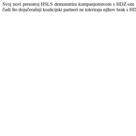
Svoj novi preustroj HSLS demonstrira kompanjonstvom s HDZ-om u K
čudi što dojučerašnji koalicijski partneri ne toleriraju njihov brak s