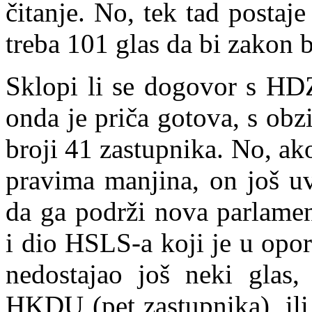
čitanje. No, tek tad postaj
treba 101 glas da bi zakon 
Sklopi li se dogovor s HDZ
onda je priča gotova, s ob
broji 41 zastupnika. No, a
pravima manjina, on još uv
da ga podrži nova parlamen
i dio HSLS-a koji je u opor
ned
o
stajao još neki glas,
HKDU (pet zastupnika), ili