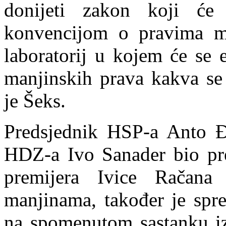
donijeti zakon koji ć
konvencijom o pravima m
laboratorij u kojem će se 
manjinskih prava kakva se 
je Še
ks.
Predsjednik HSP-a Anto Đa
HDZ-a Ivo Sanader bio pr
premijera Ivice Račan
manjinama, također je spr
na spomenutom sastanku izn