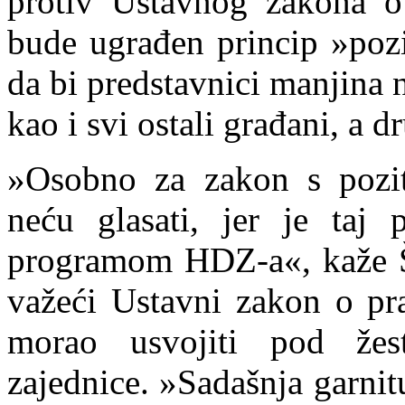
protiv Ustavnog zakona 
bude ugrađen princip »pozi
da bi predstavnici manjina 
kao i svi ostali građani, a d
»Osobno za zakon s pozit
neću glasati, jer je taj 
programom HDZ-a«, kaže Š
važeći Ustavni zakon o p
morao usvojiti pod žes
zajednice. »Sadašnja garnit