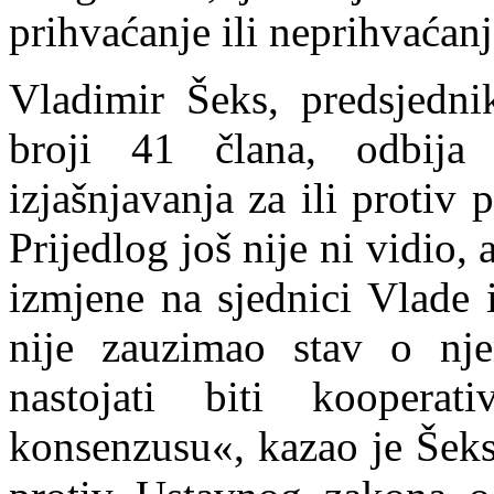
prihvaćanje ili nepri
h
vaćanj
Vladimir Šeks, predsjedn
broji 41 člana, odbija
izjašnjavanja za ili protiv
Prijedlog još nije ni vidio,
izmjene na sjednici Vlade 
nije zauzimao stav o n
nastojati biti koopera
konsenzusu«, kazao je Šeks