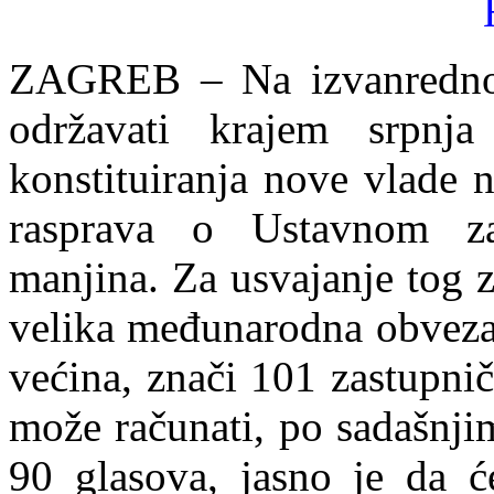
ZAGREB – Na izvanre
dno
održavati krajem srpnj
konstituiranja nove vlade 
rasprava o Ustavnom z
manjina. Za usvajanje tog 
v
e
lika međunarodna obveza 
većina, znači 101 zastupnič
može računati, po sadašnji
90 glasova, jasno je da ć