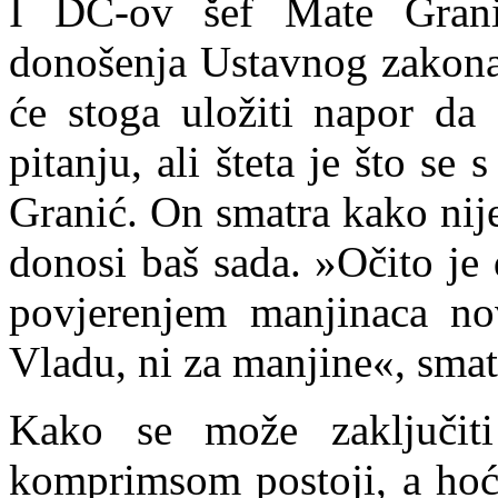
I DC-ov šef Mate Grani
donošenja Ustavnog zakon
će stoga uložiti napor d
pitanju, ali šteta je što se 
Granić. On smatra kako nij
donosi baš sada. »Očito je
povjerenjem manjinaca nov
Vladu, ni za manjine«, smat
Kako se može zaključiti
komprimsom postoji, a hoće 