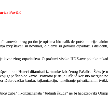
urica Pavičić
tuđmanovski krug po tim je opisima bio nalik despotskim orijentalnim
nja izvještavali su novinari, o njemu su govorili otpadnici i disidenti,
ije kivne zbog otpadništva. O prašumi visoke HDZ-ove politike nikad
špekulirao. Hoteći difamirati iz stranke izbačenog Pašalića, Šeks je u
oji ga je štitio od kazne. Potvrdio je da
je Pašalić koristio marginalne
a Dubrovačku banku, tajkunizaciju, tuneliranje privatiziranih tvrtki,
sitnog zuba" i konzuznenata "Judinih škuda" ne bi hadezeovski Olimp