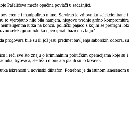
je Pašalićeva mreža opačina povlači u sadašnjici.
erenje i manipulirao njime. Servirao je vrhovniku selekcionirane i isk
u to vjerojatno nije bila namjera, njegove tvrdnje grdno kompromitira
 neinteligentna lutka na koncu, politički pajaco s kojim se prefrigni l
ovnu selekciju suradnika i percipirati bazičnu zbilju?
a progovara bile su ili još jesu predmet bavljenja saborskih odbora, su
tolicu i reći sve što znaju o kriminalnim političkim operacijama koje su
dnika, trgovaca, štediša i dioničara platili su to krvavo.
utka iskrenosti u novinski di
ktafon. Potrebno je da istinom iznesenom 