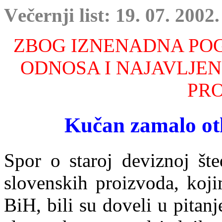
V
ečernji list
: 19. 07. 2002.
ZBOG IZNENADNA PO
ODNOSA I NAJAVLJE
PR
Kučan zamalo ot
Spor o staroj deviznoj šte
slovenskih proizvoda, koji
BiH, bili su doveli u pitan
j