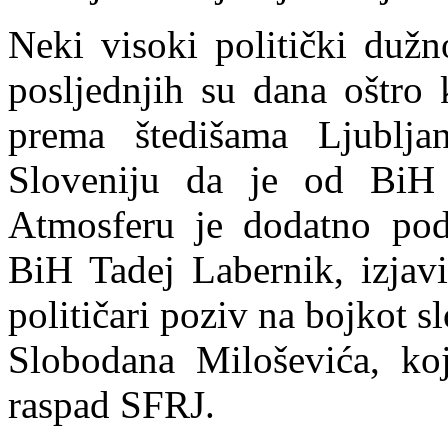
Neki visoki politički dužn
posljednjih su dana oštro 
prema štedišama Ljublja
Sloveniju da je od BiH n
Atmosferu je dodatno podg
BiH Tadej Labernik, izjav
političari poziv na bojkot 
Slobodana Mil
o
ševića, ko
raspad SFRJ.