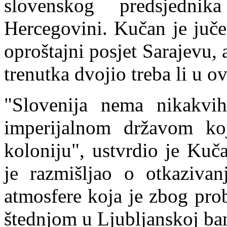
slovenskog predsjedn
Hercegovini. Kučan je juč
oproštajni posjet Sarajevu, 
trenutka dvojio treba li u ov
"Slovenija nema nikakvi
imperijalnom državom koj
koloniju", ustvrdio je Kuč
je razmišljao o otkaziva
atmosfere koja je zbog
prob
štednjom u Ljubljanskoj ba