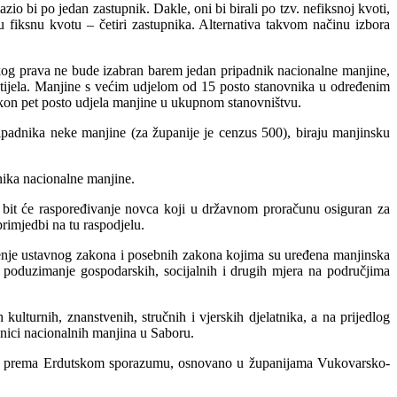
zio bi po jedan zastupnik. Dakle, oni bi birali po tzv. nefiksnoj kvoti,
 fiksnu kvotu – četiri zastupnika. Alternativa takvom načinu izbora
čkog prava ne bude izabran barem jedan pripadnik nacionalne manjine,
ijela. Manjine
s većim udjelom od 15 posto stanovnika u određenim
akon pet posto udjela manjine u ukupnom stanovništvu.
padnika neke manjine (za županije je cenzus 500), biraju manjinsku
ika nacionalne manjine.
a bit će raspoređivanje novca koji u državnom proračunu osiguran za
rimjedbi na tu raspodjelu.
đenje ustavnog zakona i posebnih zakona kojima su uređena manjinska
ati poduzimanje gospodarskih, socijalnih i drugih mjera na područjima
lturnih, znanstvenih, stručnih i vjerskih djelatnika, a na prijedlog
pnici nacionalnih manjina u Saboru.
 je, prema Erdutskom sporazumu, osnovano u županijama Vukovarsko-