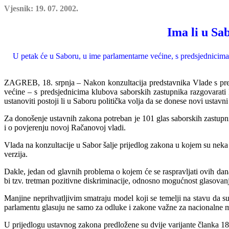
Vjesnik: 19. 07. 2002.
Ima li u Sa
U petak će u Saboru, u ime parlamentarne većine, s predsjednicima 
ZAGREB, 18. srpnja – Nakon konzultacija predstavnika Vlade s pre
većine – s predsjednicima klubova saborskih zastupnika razgovarat
ustanoviti postoji li u Saboru politička volja da se donese novi ustav
Za donošenje ustavnih zakona potreban je 101 glas saborskih zastupnika
i o povjerenju novoj Račanovoj v
ladi.
Vlada na konzultacije u Sabor šalje prijedlog zakona u kojem su neka kl
verzija.
Dakle, jedan od glavnih
problema o kojem će se raspravljati ovih dan
bi tzv. tretman pozitivne diskriminacije, odnosno mogućnost glasovan
Manjine neprihvatljivim smatraju model koji se temelji na stavu da su
parlamentu glasuju ne samo za odluke i zakone važne za nacionalne ma
U prijedlogu ustavnog zakona predložene su dvije varijante članka 1