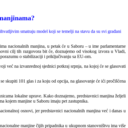
o manjinama?
vatljivim smatraju model koji se temelji na stavu da su svi građani
ima nacionalnih manjina, u petak će u Saboru – u ime parlamentarne
vni cilj tih razgovora bit će, doznajemo od visokog izvora u Vladi,
orazumu o stabilizaciji i priključivanj
u sa EU-om.
ji već na izvanrednoj sjednici potkraj srpnja, na kojoj će se glasovati
se skupiti 101 glas i za koju od opcija, na glasovanje će ići pročišćena
dinicama lokalne uprave. Kako doznajemo, predstavnici manjina željeli
rema kojem manjine u Saboru imaju pet zastupnika.
nacionalnoj osnovi, jer predstavnici nacionalnih manjina već i danas u
 nacionalne manjine čijih pripadnika u ukupnom stanovništvu ima više