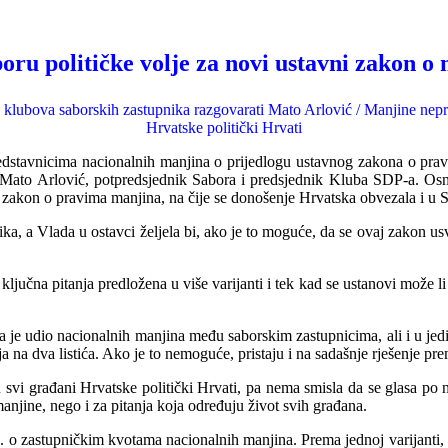
boru političke volje za novi ustavni zakon 
klubova saborskih zastupnika razgovarati Mato Arlović / Manjine neprih
Hrvatske politički Hrvati
dstavni
cima nacionalnih manjina o prijedlogu ustavnog zakona o prav
i Mato Arlović, potpredsjednik Sabora i predsjednik Kluba SDP-a
.
Osno
ni zakon o pravima manjina, na čije se donošenje Hrvatska obvezala i u Sp
, a Vlada u ostavci željela bi, ako je to moguće, da se ovaj zakon usvo
jučna pitanja predložena u više varijanti i tek kad se ustanovi može li 
a je udio nacionalnih manjina među saborskim zastupnicima, ali i u je
ja n
a
dva listića. Ako je to nemoguće, pristaju i na sadašnje rješenje p
 svi građani Hrvatske politički Hrvati, pa nema smisla da se glasa po 
njine, nego i za pitanja koja određuju život svih građana.
8. o zastupničkim kvotama nacionalnih manjina. Prema jednoj varijanti,