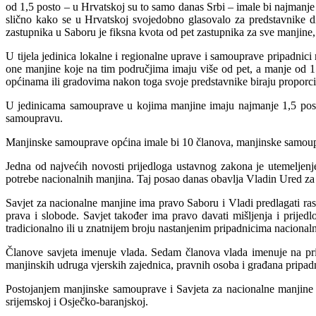
od 1,5 posto – u Hrvatskoj su to samo danas Srbi – imale bi najmanj
slično kako se u Hrvatskoj svojedobno glasovalo za predstavnike di
zastupnika u Saboru je fiksna kvota od pet zastupnika za sve manjine, 
U tijela jedinica lokalne i regionalne uprave i samouprave pripadnici
one manjine koje na tim područjima imaju više od pet, a manje od 1
općinama ili gradovima nakon toga svoje predstavnike biraju proporc
U jedinicama sa
mouprave u kojima manjine imaju najmanje 1,5 posto
samoupravu.
Manjinske samouprave općina imale bi 10 članova, manjinske samoup
Jedna od najvećih novosti prijedloga ustavnog zakona je utemeljenj
potrebe nacionalnih manjina. Taj posao danas obavlja Vladin Ured za 
Savjet za nacionalne manjine ima pravo Saboru i V
ladi predlagati 
prava i slobode. Savjet također ima pravo davati mišljenja i prijed
tradicionalno ili u znatnijem broju nastanjenim pripadnicima nacional
Članove savjeta imenuje vlada. Sedam članova vlada imenuje na prije
manjinskih udruga vjerskih zajednica, pravnih osoba i građana pr
i
padn
Postojanjem manjinske samouprave i Savjeta za nacionalne manjine
srijemskoj i Osječko-baranjskoj.