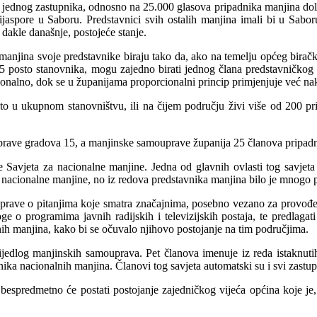
e jednog zastupnika, odnosno na 25.000
glasova pripadnika manjina dola
jaspore u Saboru. Predstavnici svih ostalih manjina imali bi u Saboru
dakle današnje, postojeće stanje.
 manjina svoje predstavnike bira
ju tako da, ako na temelju općeg bira
5 posto stanovnika, mogu zajedno birati jednog člana predstavničkog t
ionalno, dok se u županijama proporcionalni princip primjenjuje već n
 u ukupnom stanovništvu, ili na čijem području živi više od 200 pri
rave gradova 15, a manjinske samouprave županija 25 članova pripadn
e Savjeta za nacionalne manjine. Jedna od glavnih ovlasti tog savjet
nacionalne manjine, no iz redova predstavnika manjina bilo je mnogo p
rasprave o pitanjima koje smatra značajnima, posebno vezano za provo
loge o programima javnih radijskih i
televizijskih postaja, te predlag
nih manjina, kako bi se očuvalo njihovo postojanje na tim područjima.
dlog manjinskih samouprava. Pet članova imenuje iz reda istaknutih ku
ika nacionalnih manjina. Članovi tog savjeta automatski su i svi zastu
 bespredmetno će postati postojanje zajedničkog vijeća općina koje