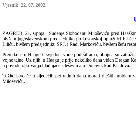
Vjesnik: 22. 07. 2002.
ZAGREB, 21. srpnja - Suđenje Slobodanu Miloševiću pred Haaškim sud
bivšem jugoslavenskom predsjedniku po kosovskoj optužnici bit će vj
Liliću, bivšem predsjedniku SRJ, i Radi Markoviću, bivšem šefu resor
Premda se u Haagu ti svjedoci vode pod šiframa, obojica su zatražil
vojne tajne. Uz njih, u Haagu je prije nekoliko dana viđen Dragan Kar
u povodu otkrivanja hladnjače s leševima u Dunavu, kod Kladova.
Tužiteljstvo će u sljedećih pet radnih dana morati riješiti problem 
Miloševiću.