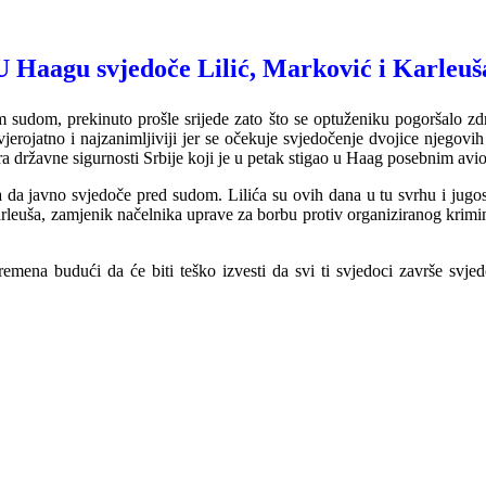
U Haagu svjedoče Lilić, Marković i Karleuš
om, prekinuto prošle srijede zato što se optuženiku pogoršalo zdravs
erojatno i najzanimljiviji jer
s
e očekuje svjedočenje dvojice njegovih 
a državne sigurnosti Srbije koji je u petak stigao u Haag posebnim avi
a da javno svjedoče pred sudom. Lilića su ovih dana u tu svrhu i jugo
leuša, zamjenik načelnika uprave za borbu protiv organiziranog krimina
vremena budući da će biti teško izvesti da svi ti svjedoci završe svjed