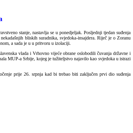
a
tveno stanje, nastavlja se u ponedjeljak. Posljednji tjedan suđenja
nekadašnjih bliskih suradnika, svjedoka-insajdera. Riječ je o Zoranu
onom, a s
ada je u u pritvoru u izolaciji.
slavenska vlada i Vrhovno vijeće obrane oslobodili čuvanja državne i
la MUP-a Srbije, kojeg je tužiteljstvo najavilo kao svjedoka u istrazi
očenje prije 26. srpnja kad bi trebao biti zaključen prvi dio suđenja