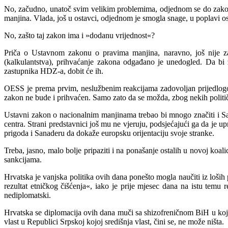
No, začudno, unatoč svim velikim problemima, odjednom se do zakon
manjina. Vlada, još u ostavci, odjednom je smogla snage, u poplavi os
No, zašto taj zakon ima i »dodanu vrijednost«?
Priča o Ustavnom zakonu o pravima manjina, naravno, još nije za
(kalkulantstva), prihvaćanje zakona odgađano je unedogled. Da bi
zastupnika HDZ-a, dobit će ih.
OESS je prema prvim, neslužbenim reakcijama zadovoljan prijedlogo
zakon ne bude i prihvaćen. Samo zato da se možda, zbog nekih političk
Ustavni zakon o nacionalnim manjinama trebao bi mnogo značiti i Sa
centra. Strani predstavnici još mu ne vjeruju, podsjećajući ga da je 
prigoda i Sanaderu da dokaže europsku orijentaciju svoje stranke.
Treba, jasno, malo bolje pripaziti i na ponašanje ostalih u novoj koali
sankcijama.
Hrvatska je vanjska politika ovih dana ponešto mogla naučiti iz loših
rezultat etničkog čišćenja«, iako je prije mjesec dana na istu temu 
nediplomatski.
Hrvatska se diplomacija ovih dana muči sa shizofreničnom BiH u kojo
vlast u Republici Srpskoj kojoj središnja vlast, čini se, ne može ništa.