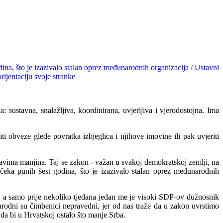
ina, što je izazivalo stalan oprez međunarodnih organizacija / Ustavni
ijentaciju svoje stranke
: sustavna, snalažljiva, koordinirana, uvjerljiva i vjerodostojna. Ima
iti obveze glede povratka izbjegl
ica i njihove imovine ili pak uvjeriti
ravima manjina. Taj se zakon - važan u svakoj demokratskoj zemlji, na
čeka punih šest godina, što je izazivalo stalan oprez međunarodnih
i, a samo prije nekoliko tjedana jedan me je visoki SDP-ov dužnosnik
odni su čimbenici nepravedni, jer od nas traže da u zakon uvrstimo
da bi u Hrvatskoj ostalo što manje Srba.