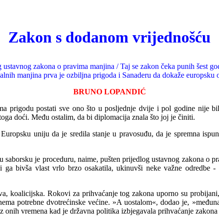
Zakon s dodanom vrijednošću
og ustavnog zakona o pravima manjina / Taj se zakon čeka punih šest god
lnih manjina prva je ozbiljna prigoda i Sanaderu da dokaže europsku or
BRUNO LOPANDIĆ
a prigodu postati sve ono što u posljednje dvije i pol godine nije bila
toga doći. Među ostalim, da bi diplomacija znala što joj je činiti.
ti Europsku uniju da je sredila stanje u pravosuđu, da je spremna ispun
 u saborsku je proceduru, naime, pušten prijedlog ustavnog zakona o p
i ga bivša vlast vrlo brzo osakatila, ukinuvši neke važne odredbe - 
ova, koalicijska. Rokovi za prihvaćanje tog zakona uporno su probijan
nema potrebne dvotrećinske većine. »A uostalom«, dodao je, »međunar
iz onih vremena kad je državna politika izbjega
v
ala prihvaćanje zakona 