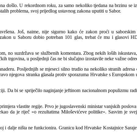
a došlo. U rekordnom roku, za samo nekoliko tjedana na brzinu se iz
talih problema, svoj prijedlog ustavnog zakona uputiti u Sabor.
vršena. Još, naime, nije sigurno kako će zakon proći u saborskim
 zakon u Saboru dobio potreban 101 glas, trebat će mu i glasovi H
m, no suzdržava se službenih komentara. Zbog nekih loših iskustava,
ih trgovina, u posljednji čas ne bi slučajno izostavile neke važne odre
naderu. Posljednjih se mjeseci silno trudio na nekoliko stranih adres
upravo njegova stranka glasala protiv sporazuma Hrvatske
s Europskom u
ciji. Da bi se spriječilo naginjanje jeftinom nacionalnom populizmu radi 
 primjera vlastite regije. Prvo je jugoslavenski ministar vanjskih poslo
rekao da je riječ »o rezultatima Miloševićeve politike«. Sasvim je sve
j i dalje ništa ne funkcionira. Granicu kod Hrvatske Kostajnice Saraje