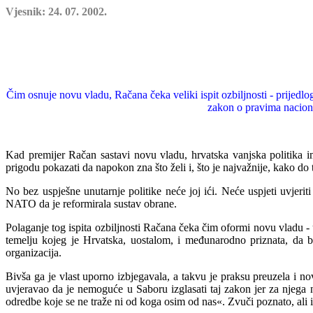
Vjesnik: 24. 07. 2002.
Čim osnuje novu vladu, Račana čeka veliki ispit ozbiljnosti - prijedl
zakon o pravima naciona
Kad prem
ijer Račan sastavi novu vladu, hrvatska vanjska politika im
prigodu pokazati da napokon zna što želi i, što je naj
v
ažnije, kako do 
No bez uspješne unutarnje politike neće joj ići. Neće uspjeti uvjeri
NATO da je reformirala sustav obrane.
Polaganje tog ispita ozbiljnosti Račana čeka čim oformi novu vladu -
temelju kojeg je Hrvatska, uostalom, i međunarodno priznata, da b
organizacija.
Bivša ga je
vlast uporno izbjegavala, a takvu je praksu preuzela i n
uvjeravao da je nemoguće u Saboru izglasati taj zakon jer za
n
jega 
odredbe koje se ne traže ni od koga osim od nas«. Zvuči poznato, ali 