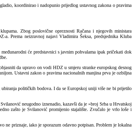
gladio, koordinirao i nadopunio prijedlog ustavnog zakona o
pravima
 klupama. Zbog poslovične opreznosti Račana i njegovih ministara
D
Z
-a. Prema neizravnoj najavi Vladimira Šeksa, predsjednika Kluba
 međunarodni će predstavnici s javnim pohvalama ipak pričekati dok
dbe.
a objasniti da upravo on vodi HDZ u smjeru stranke europskog desnog
nijom. Ustavni zakon o pravima nacionalnih manjina prva je ozbiljna
ubiranja političkih bodova. I da se Europskoj uniji više ne bi prijetilo
va Svilanović neugodno iznenadio, kazavši da je »broj Srba u Hrvatskoj
jedno zašto je Svilanović promijenio sta
j
alište. Zvučalo je vrlo loše i
vo ne priznaje, iako je sporazum odavno potpisan. Problem je lokalna