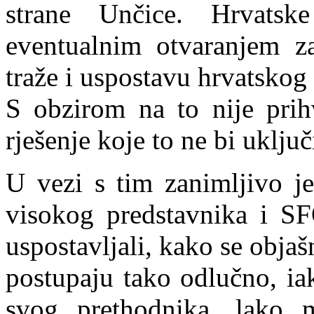
strane Unčice. Hrvatsk
eventualnim otvaranjem za
traže i uspost
a
vu hrvatskog
S obzirom na to nije prih
rješenje koje to ne bi uključ
U vezi s tim zanimljivo je
visokog predstavnika i S
uspo
stavljali, kako se obja
postupaju tako odlučno, ia
svog prethodnika, lako 