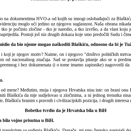
io na dokumentima HVO-a od kojih su mnogi oslobađajući za Blaškića, 
videnciju moglo ući jedino uz njegovu suglasnost. Naša obrana nikada
 tko je počinio zločine - tko je naredio, a tko izvršio, a da vlast koju 
naprijedila. Postoji još niz drugih
dokaza koje smo predočili Sudu i čim
slio da bio njome mogao naškoditi Blaškiću, odnosno da bi je Tuži
i koji je njegov motiv? Naime, on i njegovo "društvo političkih mrtva
om od nacionalnog značaja. Sad se postavlja pitanje ako se u predme
nespremnog i bez dokumenata (i o
tome imamo zapisnike) nagovorili da 
u.
 od mene? Međutim, moja i njegova Hrvatska nisu iste: on brani onu H
ti Blaškića da nije sudjelovao u zločinima, a ni jednog trenut
k
a nisa
 Blaškića branim s pravnih i civilizacijskih pozicija, i drugih interesa
Bobetko tvrdio da je Hrvatska bila u BiH
 bila vojno prisutna u BiH.
tali transkripte sa suđenja Blaškiću. Dapače, mi smo žestoko nastojali d