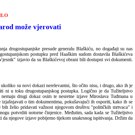
ILO
narod mož
e vjerovati
anja drugostupanjske presude generalu Blaškiću, no događaji su nas
u drugostupanjskom postupku pred Haaškim sudom dostavila Blaškićeva
Vjesnik" izjavio da su Blaškićevoj obrani bili dostupni svi dokumenti.
koliko su novi dokazi nerelevantni, što očito nisu, i drugo, ako ih je
titi ni u toku drugostupanjskog postupka. Logično je da Tužiteljstvo
a i nemaju drugi dokaz osim te nesretne izjave Miroslava Tuđmana u
ele izjašnjavati o tim dokumentima, pokušavajući ih osporiti, kako ih se
 bih želio pridavati
važnost njegovom društvu "političkih mrtvaca" i
ogu potvrditi notorne činjenice. Međutim, sada kada se Tužiteljstvo
i da njegove izjave pobijemo tijekom unakrsnog ispitivanja. Držim da