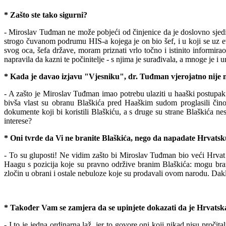
* Zašto ste tako sigurni?
- Miroslav Tuđman ne može pobjeći od činjenice da je doslovno sjed
strogo čuvanom podrumu HIS-a kojega je on bio šef, i u koji se uz e
svog oca, šefa države, moram priznati vrlo točno i istinito informir
a
o
napravila da kazni te počinitelje - s njima je surađivala, a mnoge je i u
* Kada je davao izjavu "Vjesniku", dr. Tuđman vjerojatno nije mi
- A zašto je Miroslav Tuđman imao potrebu ulaziti u haaški postupak 
bivša vlast su obranu Blaškića pred Haaškim sudom proglasili čin
dokumente koji bi koristili Blaškiću, a s druge su strane Blaškića 
interese?
* Oni tvrde da Vi ne branite Blaškića, nego da napadate Hrvatsk
- To su gluposti! Ne vidim zašto bi Miroslav Tuđman bio veći Hrvat
Haagu s pozicija koje su pravno održive branim Blaškića: mogu brani
zločin u obrani i ostale nebuloze koje su prodavali ovom narodu. Dakle,
* Također Vam se zamjera da se upinjete dokazati da je Hrvatska
- I to je jedna ordinarna laž, jer to govore oni koji nikad nisu proči