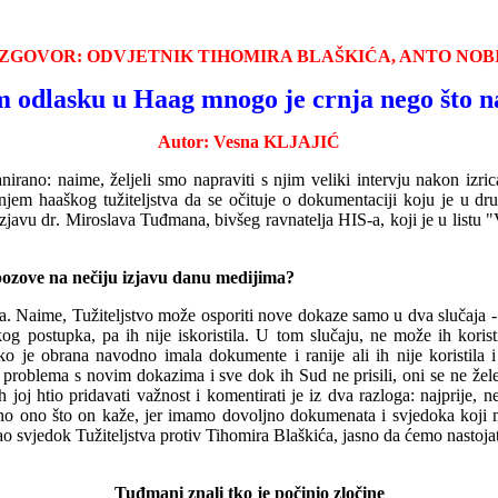
ZGOVOR: ODVJETNIK TIHOMIRA BLAŠKIĆA, ANTO NOB
om odlasku u Haag mnogo je crnja nego što 
Autor: Vesna KLJAJIĆ
ano: naime, željeli smo napraviti s njim veliki intervju nakon izric
ijanjem haaškog tužiteljstva da se očituje o dokumentaciji koju je 
izjavu d
r
. Miroslava Tuđmana, bivšeg ravnatelja HIS-a, koji je u listu "
 pozove na nečiju izjavu danu medijima?
na. Naime, Tužiteljstvo može osporiti nove dokaze samo u dva slučaja - u
og postupka, pa ih nije iskoristila. U tom slučaju, ne može ih koris
ko je obrana navodno imala dokumente i ranije ali ih nije koristil
ma problema s novim dokazima i sve dok ih Sud ne
p
risili, oni se ne ž
 joj htio pridavati važnost i komentirati je iz dva razloga: najprije, ne
itno ono što on kaže, jer imamo dovoljno dokumenata i svjedoka koji m
svjedok Tužiteljstva protiv Tihomira Blaškića, jasno da ćemo nastojat
Tuđmani znali tko je počinio zločine