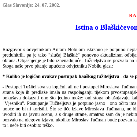
Glas Slavonije: 24. 07. 2002.
RA
Istina o Blaškićev
Razgovor s odvjetnikom Antom Nobilom iskrsnuo je potpuno neplanir
preduhitrili, pa je tako "slučaj Blaškić" ponovno aktualiziran odb
obrana. Objašnjenje je bilo iznenađujuće: Tužiteljstvo se pozvalo na 
Stoga naše prvo pitanje upućeno odvjetniku Nobilu glasi:
* Koliko je logičan ovakav postupak haaškog tužiteljstva - da se
- Postupci Tužiteljstva su logični, ali ne i postupci Miroslava Tuđma
strana koja ih predlaže imala na raspolaganju tijekom prvostupanjsk
pokušava dokazati ono što jedino može: oni stoga objašnj
a
vaju ka
"Vjesniku". Postupanje Tužiteljstva je potpuno jasno - ono očito i
uopće ne bi ni koristili. Što se tiče izjave Miroslava Tuđmana, ne bih
uvoditi ih na javnu scenu, a s druge strane, smatrao sam da je neb
pozv
a
lo na njegovu izjavu, ukoliko Miroslav Tuđman bude pozvan kao 
to i neće biti osobito teško.