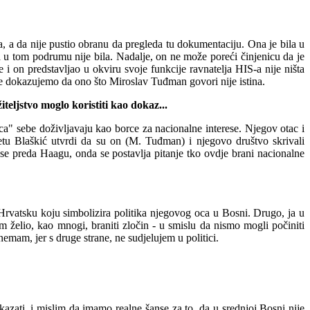
a da nije pustio obranu da pregleda tu dokumentaciju. Ona je bila u
 u tom podrumu nije bila. Nadalje, on ne može poreći činjenicu da je
je i on predstavljao u okviru svoje funkcije ravnatelja HIS-a nije ništa
e dokazujemo da ono što Miroslav Tuđman govori nije istina.
teljstvo moglo koristiti kao do
kaz...
ca" sebe doživljavaju kao borce za nacionalne interese. Njegov otac i
tu Blaškić utvrdi da su on (M. Tuđman) i njegovo društvo skrivali
se preda Haagu, onda se postavlja pitanje tko ovdje brani nacionalne
rvatsku koju simbolizira politika njegovog oca u Bosni. Drugo, ja u
m želio, kao mnogi, braniti zločin - u smislu da nismo mogli počiniti
 nemam, jer s druge strane, ne sudje
lujem u politici.
okazati, i mislim da imamo realne šanse za to, da u srednjoj Bosni nije