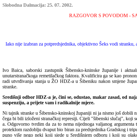
Slobodna Dalmacija: 25. 07. 2002.
RAZGOVOR S POVODOM - SA
Iako nije izabran za potpredsjednika, objekt
ivno Šeks vodi stranku, a
Ivo Baica, saborski zastupnik Šibensko-kninske županije i aktu
unutarstranačkoga remetilačkog faktora. Kvalificira ga se kao pronons
radi utvrđivanja stanja u ŽO HDZ-a u Šibeniku nakon smjene župa
stranke.
Središnji odbor HDZ-a je, čini se, odustao, makar zasad, od na
suspenziju, a prijete vam i radikalnije mjere.
Ni tajnik stranke u Šibensko-kninskoj županiji ni ja nismo još dobili n
čega bi bili izloženi stranačkoj represiji. Cijeli "šibenski slučaj",
a. Odg
o
vorno tvrdim da za to nema nijednoga valjanog argumenta te
proteklom razdoblju dvaput bio biran za predsjednika Gradskog i
tri
puno više nego neki koji sjede u Središnjem odboru i koji su olak