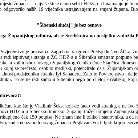
esto župana — najviše štete nanio sebi i HDZ-u. U najmanju je ruku n
 odgovorilo naših 19 vijećnika ustrajavanjem na smjeni župana. Bio j
"Šibenski slučaj" je bez osnove
loga Županijskog odbora, ali je Središnjica na posljetku zadužila 
, Povjerenstvo je pozvalo u Zagreb na razgovor Predsjedništvo ŽO-a, župan
a radi ispitivanja stanja u ŽO HDZ-a u Šibeniku smatram potpuno besm
rake, a zatim
izbor novoga županijskog čelnika Duje Stančića, donesene
u kojoj se prečesto, osobito medijski, potenciralo da u Župani
j
skom od
lnost predsjedniku stranke Ivi Sanaderu. Zato to Povjerenstvo i dalje
ku. To se ne radi samo u Šibeniku nego po cijeloj Hrvatskoj, koju San
alićevaca!?
ičara kao što je Vladimir Šeks, koji de facto vodi stranku, a ne Ivo 
lanovi HDZ-a u Šibensko-kninskoj županiji tražeći smjenu Županijskog 
ikupljeno čak 150 potpisa. Ne znam ima li toliko i stanovnika, a da ne
o, kad smo izabrali novog župana i Poglavarstvo, ti ljudi koji su servis