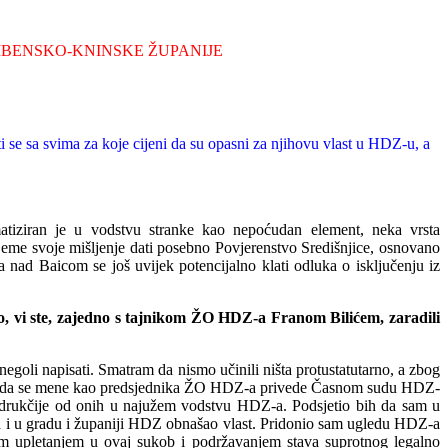
ŠIBENSKO-KNINSKE ŽUPANIJE
ti se sa svima za koje cijeni da su opasni za njihovu vlast u HDZ-u, a
atiziran je u vodstvu stranke kao nepoćudan element, neka vrsta
rijeme svoje mišljenje dati posebno Povjerenstvo Središnjice, osnovano
a nad Baicom se još uvijek potencijalno klati odluka o isključenju iz
o, vi ste, zajedno s tajnikom ŽO HDZ-a Franom Bilićem, zaradili
 negoli napisati. Smatram da nismo učinili ništa protustatutarno, a zbog
s ciljem da se mene kao predsjednika ŽO HDZ-a privede Časnom sudu HDZ-
e drukčije od onih u najužem vodstvu HDZ-a. Podsjetio bih da sam u
ta i u gradu i županiji HDZ obnašao vlast. Pridonio sam ugledu HDZ-a
m upletanjem u ovaj sukob i podržavanjem stava suprotnog legalno