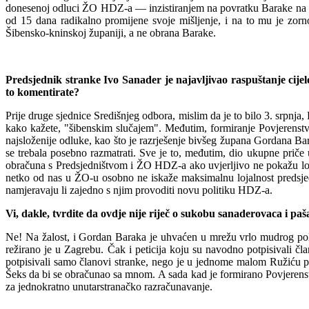
donesenoj odluci ŽO HDZ-a — inzistiranjem na povratku Barake na mj
od 15 dana radikalno promijene svoje mišljenje, i na to mu je zorno
Šibensko-kninskoj župa
niji, a ne obrana Barake.
Predsjednik stranke Ivo Sanader je najavljivao raspuštanje cije
to k
omentirate?
Prije druge sjednice Središnjeg odbora, mislim da je to bilo 3. srpnja
kako kažete, "šibenskim slučajem". Međutim, formiranje Povjerenstv
najsloženije odluke, kao što je razrješenje bivšeg župana Gordana Ba
se trebala posebno razmatrati. Sve je to, međutim, dio ukupne priče 
obračuna s Predsjedništvom i ŽO HDZ-a ako uvjerljivo ne pokažu loja
netko od nas u ŽO-u osobno ne iskaže maksimalnu lojalnost predsjedni
namjeravaju li zajed
no s njim provoditi novu politiku HDZ-a.
Vi, dakle, tvrdite da ovdje nije riječ o sukobu sanaderovaca i paš
Ne! Na žalost, i Gordan Baraka je uhvaćen u mrežu vrlo mudrog polit
režirano je u Zagrebu. Čak i peticija koju su navodno potpisivali č
potpisivali samo članovi stranke, nego je u jednome malom Ružiću pr
Šeks da bi se obračunao sa mnom.
A sada kad je formirano Povjerenstv
za jednokratno unutarstranačko razračunavanje.