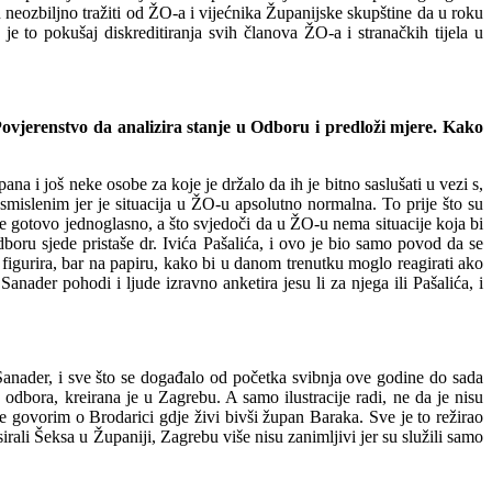
eozbiljno tražiti od ŽO-a i vijećnika Ž
u
panijske skupštine da u roku
e to pokušaj diskreditiranja svih članova ŽO-a i stranačkih tijela u
Povjerenstvo da analizira stanje u Odboru i predloži mjere. Kako
a i još neke osobe za koje je držalo da ih je bitno saslušati u vezi s,
islenim jer je situacija u ŽO-u apsolutno normalna. To prije što su
 gotovo jednoglasno, a što svjedoči da u ŽO-u nema situacije koja bi
boru sjede pristaše dr. Ivića Pašalića, i ovo je bio samo povod da se
 figurira, bar na papiru, kako bi u danom
t
renutku moglo reagirati ako
ader pohodi i ljude izravno anketira jesu li za njega ili Pašalića, i
Sanader, i sve što se događalo od početka svibnja ove godine do sada
odbora, kreirana je u Zagrebu. A samo ilustracije ra
d
i, ne da je nisu
 govorim o Brodarici gdje živi bivši župan Baraka. Sve je to režirao
irali Šeksa u Županiji, Zagrebu više nisu zanimljivi jer su služili samo