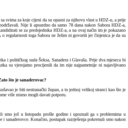
e sa svima za koje cijeni da su opasni za njihovu vlast u HDZ-u, a prije
no podržavali. Nije li apsurdno da samo 78 dana nakon Sabora HDZ-a,
kandidirati se za predsjednika HDZ-a, a na ovaj način im je pokazano
regularnosti toga Sabora ne želim ni govoriti jer činjenica je da su
tka i političkog suda Šeksa, Sanadera i Glavaša. Prije dva mjeseca bi
tka su vjerojatno procijenili da im nije najpametnije ni najavljivano
Zato što je sanaderovac?
avao je biti nestranački župan, a to jednoj velikoj stranci kao što je
tome više nismo mogli davati potporu.
li smo još u listopadu prošle godine i upoznali ga s problemima u
ce i sanaderovce. Konačno, postupak razrješenja pokrenuli smo nakon