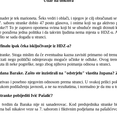
Udar na doktora
ader je tek marioneta. Šeks vedri i oblači, i njegov je cilj obračunati s
 7. saboru stranke dobio 47 posto glasova, i onima koji su ga aktiv
anke?! To je zapravo opomena svima koji bi se ubuduće mogli drznuti 
e poražena jedna politika i da
t
akvim ljudima nema mjesta u HDZ-u. A o 
to se sada događa u stranci.
u finalu ipak čeka isključivanje iz HDZ-a?
tranke. Stoga mislim da će eventualna kazna zavisiti primarno od trenu
brzati nego politički odmjeravaju moguće učinke te odluke. Ovog trenu
tuta ili neke pogreške, nego zbog njihova poimanja odnosa u stranci.
a Barake. Zašto ste inzistirali na "odstrjelu" vlastita župana? 
rivao i posebno njegovim odnosom prema stranci. U svakoj prilici pokuš
ukom podilaženju javnosti, a ne na rezultatima, i normalno je da mu u 
tranke pobijediti Ivić Pašalić?
 tvrdim da Baraka nije ni sanaderovac. Kod predsjednika stranke bi
ma baš nikakve veze sa 7. saborom
i
fiktivnim podjelama na pašalićev