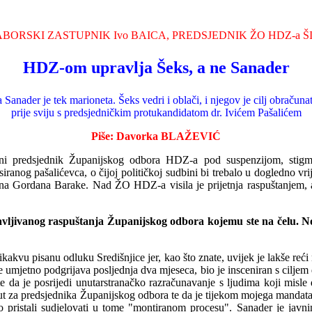
BORSKI ZASTUPNIK Ivo BAICA, PREDSJEDNIK
ŽO HDZ-a 
HDZ-om upravlja Šeks, a ne Sanader
 Sanader je tek marioneta. Šeks vedri i oblači, i njegov je cilj obračuna
prije sviju s predsjedničkim protukandidatom dr. Ivićem Pašalićem
Piše:
Davorka BLAŽEVIĆ
alni predsjednik Županijskog odbora HDZ-a pod suspenzijom, stigm
iranog pašalićevca, o čijoj političkoj sudbini bi trebalo u dogledno v
na Gordana Barake. Nad ŽO HDZ-a visila je prij
e
tnja raspuštanjem, 
javljivanog raspuštanja Županijskog odbora kojemu ste na čelu. N
ikakvu pisanu odluku Središnjice jer, kao što znate, uvijek je lakše reći
 koji se umjetno podgrijava posljednja dva mjeseca, bio je insceniran 
 da je posrijedi unutarstranačko razračunavanje s ljudima koji misl
put za predsjednika Županijskog odbora te da je tijekom mojega manda
o pristali sudjelovati u tome "montiranom procesu"
.
Sanader je javni