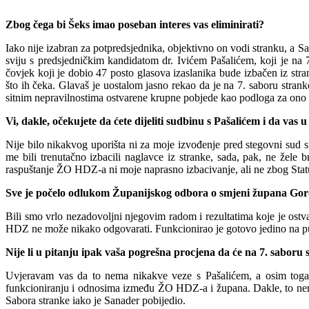
Zbog čega bi
Šeks imao poseban interes vas eliminirati?
Iako nije izabran za potpredsjednika, objektivno on vodi stranku, a San
sviju s predsjedničkim kandidatom dr. Ivićem Pašalićem, koji je na
čovjek koji je dobio 47 posto glasova izaslanika
b
ude izbačen iz str
što ih čeka. Glavaš je uostalom jasno rekao da je na 7. saboru strank
sitnim nepravilnostima ostvarene krupne pobjede kao podloga za ono š
Vi, dakle, očekujete da ćete dijeliti sudbinu s Pašalićem i da vas 
Nije bilo nikakvog uporišta ni za moje izvođenje pred stegovni sud s
me bili trenutačno izbacili naglavce iz stranke, sada, pak, ne žele 
raspuštanje ŽO HDZ-a ni moje naprasno
izbacivanje, ali ne zbog Sta
Sve je počelo odlukom Županijskog odbora o smjeni župana Gordan
Bili s
mo vrlo nezadovoljni njegovim radom i rezultatima koje je ostva
HDZ ne može nikako odgovarati. Funkcionirao je goto
v
o jedino na p
Nije li u pitanju ipak vaša pogrešna procjena da će na 7. saboru s
Uvjeravam vas da to nema nikakve veze
s Pašalićem, a osim toga
funkcioniranju i odnosima između ŽO HDZ-a i župana. Dakle, to ne
Sabora stranke iako je Sanader pobijedio.