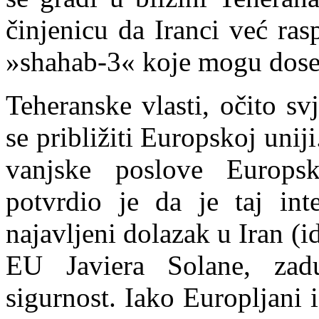
činjenicu da Iranci već ra
»shahab-3« koje mogu dosegn
Teheranske vlasti, očito sv
se približiti Europskoj unij
vanjske poslove Europs
potvrdio je da je taj int
najavljeni dolazak u Iran (
EU Javiera Solane, zad
sigurnost. Iako Europljani 