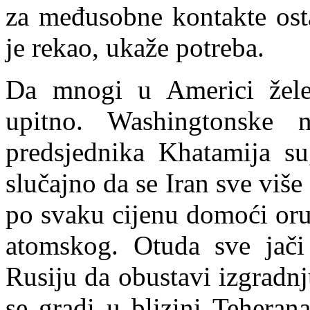
za međusobne kontakte osta
je rekao, ukaže potreba.
Da mnogi u Americi žele 
upitno. Washingtonske
predsjednika Khatamija su,
slučajno da se Iran sve više
po svaku cijenu domoći oru
atomskog. Otuda sve jači a
Rusiju
da obustavi izgradn
se gradi u blizini Teheran