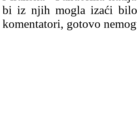
bi iz njih mogla izaći bil
komentatori, goto
v
o nemogu