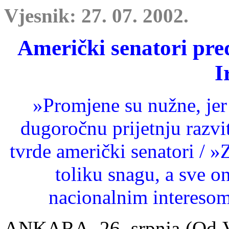
Vjesnik: 27. 07. 2002.
Američki senatori pre
I
»Promjene su nužne, jer
dugoročnu prijetnju razv
tvrde američki senatori / 
toliku snagu, a sve on
nacionalnim interesom«
ANKARA, 26. srpnja (Od Vj