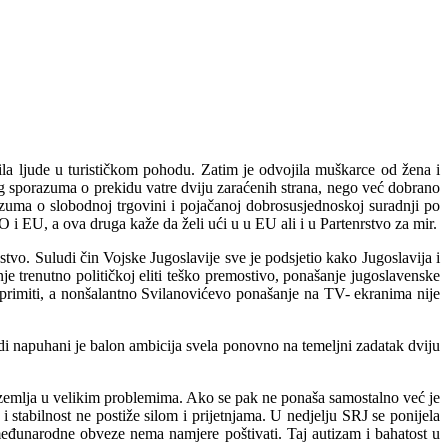
ila ljude u turističkom pohodu. Zatim je odvojila muškarce od žena i
nog sporazuma o prekidu vatre dviju zaraćenih strana, nego već dobrano
razuma o slobodnoj trgovini i pojačanoj dobrosusjednoskoj suradnji po
 i EU, a ova druga kaže da želi ući u u EU ali i u Partenrstvo za mir.
o. Suludi čin Vojske Jugoslavije sve je podsjetio kako Jugoslavija i
nje trenutno političkoj eliti teško premostivo, ponašanje jugoslavenske
 primiti, a nonšalantno Svilanovićevo ponašanje na TV- ekranima nije
i napuhani je balon ambicija svela ponovno na temeljni zadatak dviju
a zemlja u velikim problemima. Ako se pak ne ponaša samostalno već je
i stabilnost ne postiže silom i prijetnjama. U nedjelju SRJ se ponijela
međunarodne obveze nema namjere poštivati. Taj autizam i bahatost u