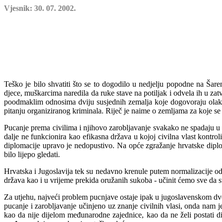
Vjesnik: 30. 07. 2002.
Teško je bilo shvatiti što se to dogodilo u nedjelju popodne na Šar
djece, muškarcima naredila da ruke stave na potiljak i odvela ih u za
poodmaklim odnosima dviju susjednih zemalja koje dogovoraju olak
pitanju organiziranog kriminala. Riječ je naime o zemljama za koje se sm
Pucanje prema civilima i njihovo zarobljavanje svakako ne spadaju u
dalje ne funkcionira kao efikasna država u kojoj civilna vlast kontrol
diplomacije
upravo je nedopustivo. Na opće zgražanje hrvatske diplo
bilo lijepo gledati.
Hrvatska i Jugoslavija tek su nedavno kren
ule putem normalizacije o
država kao i u vrijeme prekida oružanih sukoba - učinit ćemo sve da st
Za u
tjehu, najveći problem pucnjave ostaje ipak u jugoslavenskom dv
pucanje i zarobljavanje učinjeno uz znanje civilnih v
l
asi, onda nam je
kao da nije dijelom međunarodne zajednice, kao da ne želi postati d