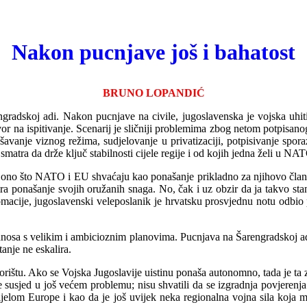
Nakon pucnjave još i bahatost
BRU
NO LOPANDIĆ
engradskoj adi. Nakon pucnjave na civile, jugoslavenska je vojska uhit
tvor na ispitivanje. Scenarij je sličniji problemima zbog netom potpisa
šavanje viznog rež
i
ma, sudjelovanje u privatizaciji, potpisivanje spo
atra da drže ključ stabilnosti cijele regije i od kojih jedna ž
e
li u NATO
 ono što NATO i EU shvaćaju kao ponašanje prikladno za njihovo članstv
ira ponašanje svojih oružanih snaga. No, čak i uz obzir da ja takvo sta
macije, jugoslavenski veleposlanik je hrvatsku prosvjednu notu odbio
dnosa s velikim i ambicioznim planovima. Pucnjava na Šarengradskoj ad
anje ne eskalira.
orištu. Ako se Vojska Jugoslavije uistinu ponaša autonomno, tada je t
 susjed u još većem problemu; nisu shvatili da se izgradnja povjerenja 
ijelom Europe i kao da je još
uvijek neka regionalna vojna sila koja 