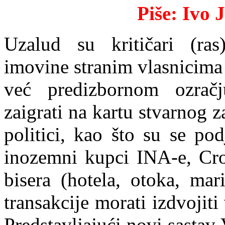
Piše: Iv
Uzalud su kritičari (ras
imovine stranim vlasnicima r
već predizbornom ozračj
zaigrati na kartu stvarnog 
politici, kao što su se p
inozemni kupci INA-e, Croa
bisera (hotela, otoka, mar
transakcije morati izdvojiti 
Predstavljajući novi sastav