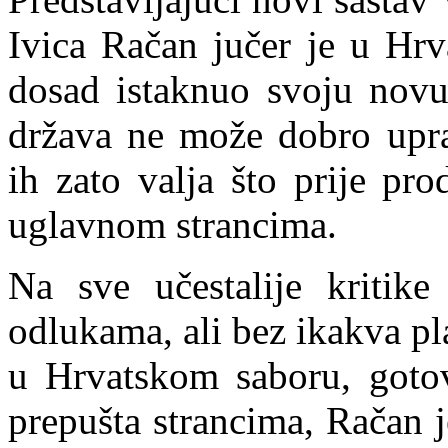
Ivic
a
Račan jučer je u Hrv
dosad istaknuo svoju novu
država ne može dobro upra
ih zato valja što prije pro
uglavnom strancima.
Na s
ve učestalije kritik
odlukama, ali bez ikakva pl
u Hrvatskom saboru, gotov
prepušta strancima, Račan 