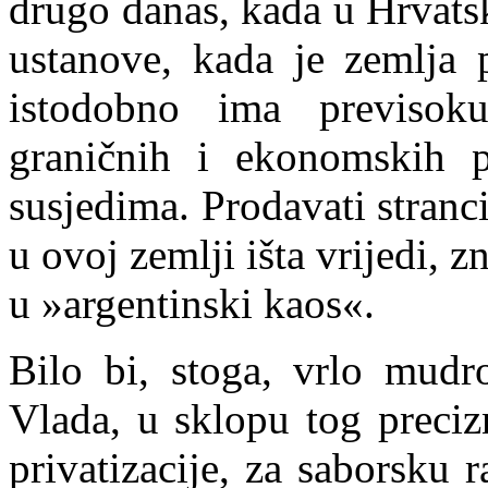
drugo danas, kada u Hrvats
u
stanove, kada je zemlja 
istodobno ima previsok
graničnih i ekonomskih 
susjedima. Prodavati stran
u ovoj zemlji išta vrijedi, z
u »argentinski kaos«.
Bilo bi, stoga, vrlo mudr
Vlada, u sklopu tog preciz
privatizacije, za saborsku 