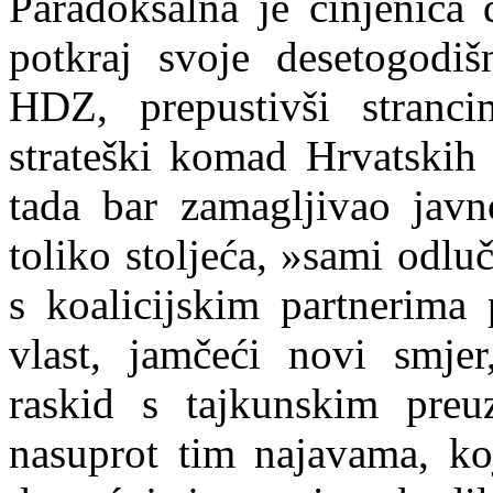
Paradoksalna je činjenica 
potkraj svoje desetogodi
HDZ, prepustivši stranc
strateški komad Hrvatskih
tada bar zamagljivao jav
toliko stoljeća,
»sami odluč
s koalicijskim partnerima 
vlast, jamčeći novi smjer
raskid s tajkunskim preu
nasuprot tim najavama, ko