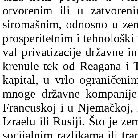
otvorenim ili u zatvoren
siromašnim, odnosno u zeml
prosperitetnim i tehnološk
val privatizacije državne 
krenule tek od Reagana i T
kapital, u vrlo ograničeni
mnoge državne kompanije 
Francuskoj i
u
Njemačkoj, i
Izraelu ili Rusiji. Što je ze
socijalnim razlikama ili tra