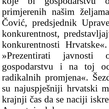
koje bi gospodarstvu o
primjerenih našim željam
Čović, predsjednik Uprave
konkurentnost, predstavlja
konkurentnosti Hrvatske«.
»Prezentirati javnosti
gospodarstvu i na toj ocj
radikalnih promjena«. Šez
su n
a
juspješniji hrvatski 
krajnji čas da se naciji iskr