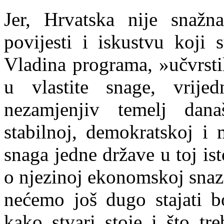
Jer, Hrvatska nije snažn
povijesti i iskustvu koji 
Vladina programa, »učvrsti
u vlastite snage, vrijedn
nezamjenjiv temelj dana
stabilnoj, demokratskoj i 
snaga jedne države u toj is
o njezin
o
j ekonomskoj snazi.
nećemo još dugo stajati b
kako stvari stoje i što tr