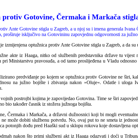
 protiv Gotovine, Čermaka i Markača stigl
protiv Ante Gotovine stigla u Zagreb, a u njoj su i imena generala Ivan
, proširuje isključivo na Gotovininu zapovjednu odgovornosti za južno 
je izmijenjena optužnica protiv Ante Gotovine stigla u Zagreb, a da s
tužne akte iz Haaga, nitko od službenih predstavnika države tu vijest
m pri Ministarstvu pravosuđa, a od tamo proslijeđena u Vladu odnosno 
alizirano predviđanje po kojem se optužnica protiv Gotovine ne širi, k
dnosu na južno bojište i zbi
v
anja nakon »Oluje«. Odatle i uloga I
u.
a vojnih postrojbi kojima je zapovijedao Gotovina. Time se širi zapovj
 bio također časnik iz stožera južnoga bojišta.
ine, Čermaka i Markača, a državni dužnosnici koji bi mogli eventualno 
, ne može dobiti službenu potvrdu. No, ovaj put to ne smeta iz jednost
ca potonjih dođu pred Haaški sud u sklopu ro
k
ova koje dostavljena op
dmah nakon što primi službeni akt iz Haaga odazvati i doći u Tribun