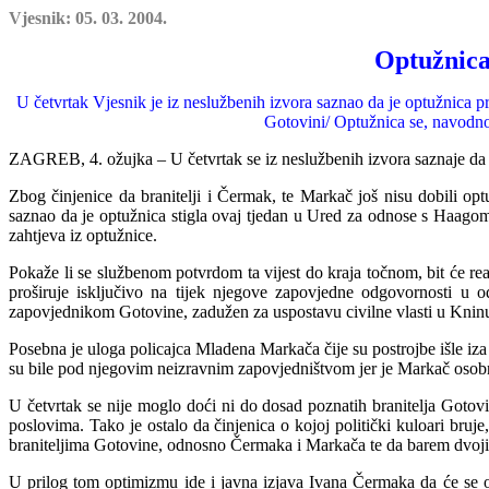
Vjesnik: 05. 03. 2004.
Optužnica
U četvrtak Vjesnik je iz neslužbenih izvora saznao da je optužnica 
Gotovini/ Optužnica se, navodno
ZAGREB, 4. ožujka – U četvrtak se iz neslužbenih izvora saznaje da 
Zbog činjenice da branitelji i Čermak, te Markač još nisu dobili op
saznao da je optužnica stigla ovaj tjedan u Ured za odnose s Haago
zahtjeva iz optužnice.
Pokaže li se službenom potvrdom ta vijest do kraja točnom, bit će re
proširuje isključivo na tijek njegove zapovjedne odgovornosti u o
zapovjednikom Gotovine, zadužen za uspostavu civilne vlasti u Knin
Posebna je uloga policajca Mladena Markača čije su postrojbe išle iz
su bile pod njegovim neizravnim zapovjedništvom jer je Markač osobno
U četvrtak se nije moglo doći ni do dosad poznatih branitelja Gotov
poslovima. Tako je ostalo da činjenica o kojoj politički kuloari
b
ruje
braniteljima Gotovine, odnosno Čermaka i Markača te da barem dvoji
U prilog tom optimizmu ide i javna izjava Ivana Čermaka da će se o