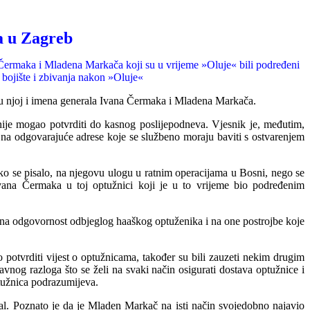
a
u Zagreb
a Čermaka i Mladena Markača koji su u vrijeme »Oluje« bili podređeni
bojište i zbivanja nakon »Oluje«
u u njoj i imena generala Ivana Čermaka i Mladena Markača.
 nije mogao potvrditi do kasnog poslijepodneva. Vjesnik je, međutim,
na odgovarajuće adrese koje se službeno moraju baviti s ostvarenjem
ako se pisalo, na njegovu ulogu u ratnim operacijama u Bosni, nego se
vana Čermaka u toj optužnici koji je u to vrijeme bio podređenim
edna odgovornost odbjeglog haaškog optuženika i na one postrojbe koje
potvrditi vijest o optužnicama, također su bili zauzeti nekim drugim
avnog razloga što se želi na svaki način osigurati dostava optužnice i
tužnica podrazumijeva.
al. Poznato je da je Mladen Markač na isti način svojedobno najavio