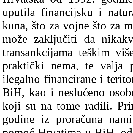
uputila financijsku i nat
kuna, što za vojne što za 
može zaključiti da nikak
transankcijama teškim viš
praktički nema, te valja 
ilegalno financirane i terit
BiH, kao i neslućeno osob
koji su na tome radili. Pr
godine iz proračuna nami
pomoć Hrvatima u BiH, odn