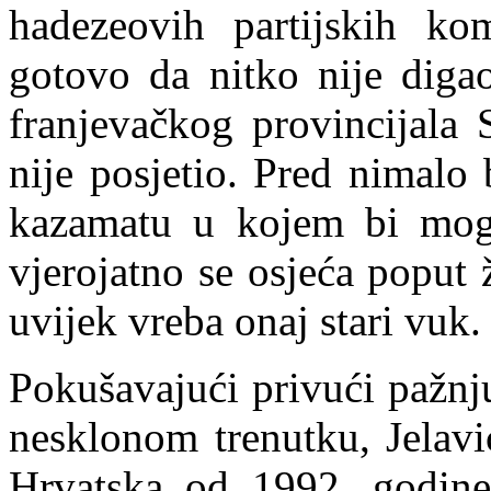
hadezeovih partijskih k
gotovo da nitko nije digao
franjevačkog provincijala 
nije posjetio. Pred nimalo
kazamatu u koje
m
bi moga
vjerojatno se osjeća poput 
uvijek vreba onaj stari vuk.
Pokušavajući privući pažnj
nesklonom trenutku, Jelavi
Hrvatska od 1992. godin