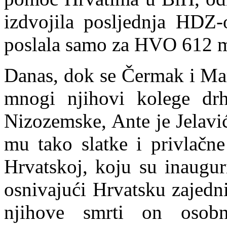
izdvojila posljednja HDZ-
poslala samo za HVO 612 m
Danas, dok se Čermak i Mar
mnogi njihovi kolege drh
Nizozemske, Ante je Jelavi
mu tako slatke i privlačne
Hrvatskoj, koju su inaugu
osnivajući Hrv
a
tsku zajedn
njihove smrti on osobn