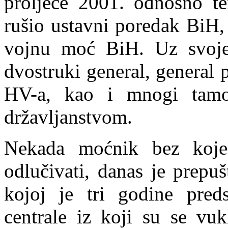
prolj
e
će 2001. odnosno te
rušio ustavni poredak BiH, u
vojnu moć BiH. Uz svoje p
dvostruki general, general
HV-a, kao i mnogi tamo
državljanstvom.
Nekada moćnik bez koj
odlučivati, danas je prepu
kojoj je tri godine pred
centrale iz koji su se vuk