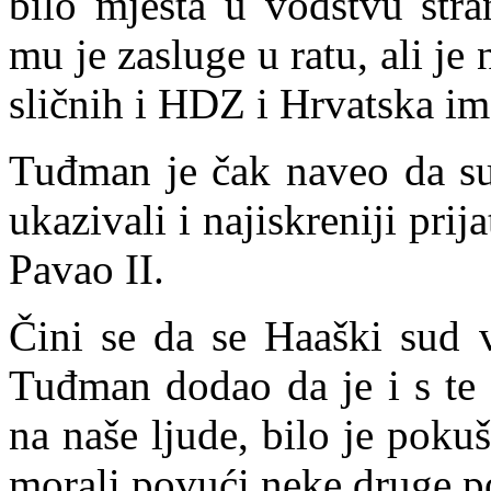
bilo mjesta u vodstvu str
m
u je zasluge u ratu, ali j
sličnih i HDZ i Hrvatska ima
Tuđman je čak naveo da su
ukazivali i najiskreniji prij
Pavao II.
Čini se da se Haaški sud 
Tuđman dodao da je i s te 
na naše ljude, bilo je pok
morali povući neke druge po