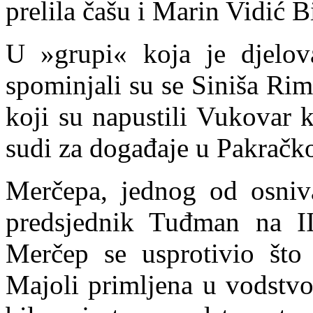
prelila čašu i Marin Vidić Bi
U »grupi« koja je djelova
spominjali su se Siniša Ri
koji su napustili Vukovar 
sudi za događaje u Pakračko
Merčepa, jednog od osniva
predsjednik Tuđman na I
Merčep se usprotivio što 
Majoli primljena u vodstvo