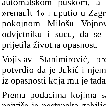
automatskom puškom, a
»renault 4« i uputio u Zag
pokojnom Milošu Vojnov
odvjetniku i sucu, da se
prijetila životna opasnost.
Vojislav Stanimirović, p
potvrdio da je Jukić i nje
iz opasnosti koja mu je tada 
Prema podacima kojima sada
najviše je nestanaka zabil