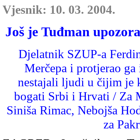
Vjesnik: 10. 03. 2004.
Još je Tuđman upozor
Djelatnik SZUP-a Ferdin
Merčepa i protjerao ga
nestajali ljudi u čijim j
bogati Srbi i Hrvati / Za
Siniša Rimac, Nebojša Hod
za Pak