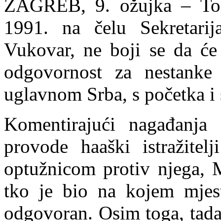
ZAGREB, 9. ožujka – Tom
1991. na čelu Sekretari
Vukovar, ne boji se da će 
odgovornost za nestanke 
uglavnom Srba, s početka i 
Komentirajući nagađanja
provode haaški istražitel
optužnicom protiv njega, M
tko je bio na kojem mjest
odgovoran. Osim toga, tada s