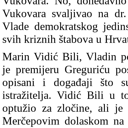
Vukovara. No, donedavno 
Vukovara svaljivao na dr.
Vlade demokratskog jedins
svih kriznih štabova u Hrvat
Marin Vidić Bili, Vladin p
je premijeru Greguriću p
opisani i događaji što s
istražitelja. Vidić Bili u
optužio za zločine, ali j
Merčepovim dolaskom na