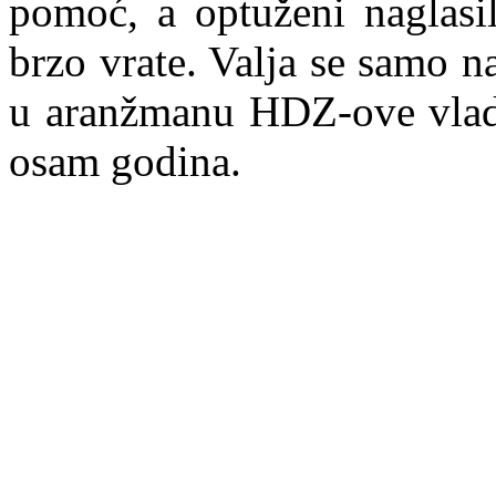
pom
o
ć, a optuženi naglasi
brzo vrate. Valja se samo n
u aranžmanu HDZ-ove vlade 
osam godina.