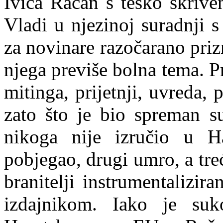
Ivica Račan s teško skrive
Vladi u njezinoj suradnji 
za novinare razočarano priz
njega previše bolna tema. Pr
mitinga, prijetnji, uvreda,
zato što je bio spreman s
nikoga nije izručio u 
pobjegao, drugi umro, a tr
e
branitelji instrumentalizira
izdajnikom. Iako je s