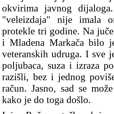
okvirima javnog dijaloga.
"veleizdaja" nije imala
protekle tri godine. Na juč
i Mladena Markača bilo je 
veteranskih udruga. I sve 
poljubaca, suza i izraza p
razišli, bez i jednog poviš
račun.
J
asno, sad se može 
kako je do toga došlo.