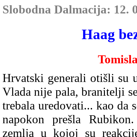
Slobodna Dalmacija: 12. 0
Haag bez
Tomisl
Hrvatski generali otišli su 
Vlada nije pala, branitelji s
trebala uredovati... kao da 
napokon preš
la Rubikon.
zemlja u kojoj su reakcij