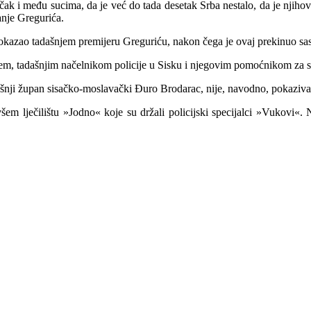
ak i među sucima, da je već do tada desetak Srba nestalo, da je njihov
anje Gregurića.
pokazao tadašnjem premijeru Greguriću, nakon čega je ovaj prekinuo sa
darcem, tadašnjim načelnikom policije u Sisku i njegovim pomoćnikom za
 današnji župan sisačko-moslavački Đuro Brodarac, nije, navodno, pokazivao
m lječilištu »Jodno« koje su držali policijski specijalci »Vukovi«.