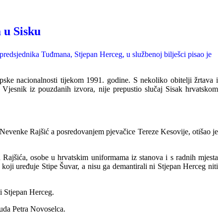
 u Sisku
 predsjednika Tuđmana, Stjepan Herceg, u službenoj bilješci pisao je
ske nacionalnosti tijekom 1991. godine. S nekoliko obitelji žrtava i
Vjesnik iz pouzdanih izvora, nije prepustio slučaj Sisak hrvatskom
 Nevenke Rajšić a posredovanjem pjevačice Tereze Kesovije, otišao je
 Rajšića, osobe u hrvatskim uniformama iz stanova i s radnih mjesta
 koji uređuje Stipe Šuvar, a nisu ga demantirali ni Stjepan Herceg niti
i Stjepan Herceg.
suda Petra Novoselca.