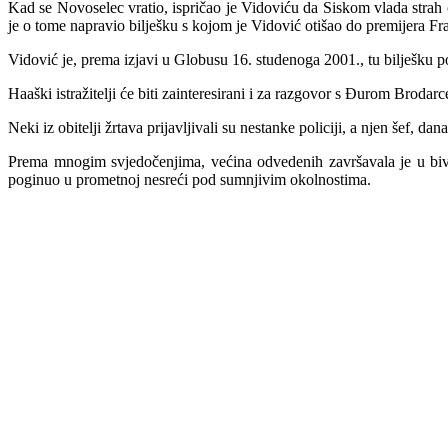
Kad se Novoselec vratio, ispričao je Vidoviću da Siskom vlada strah č
je o tome napravio bilješku s kojom je Vidović otišao do premijera Fr
Vidović je, prema izjavi u Globusu 16. studenoga 2001., tu bilješku 
Haaški istražitelji će biti zainteresirani i za razgovor s Đurom Bro
Neki iz obitelji žrtava prijavljivali su nestanke policiji, a njen šef,
Prema mnogim svjedočenjima, većina odvedenih završavala je u bivše
poginuo u prometnoj nesreći pod sumnjivim okolnostima.