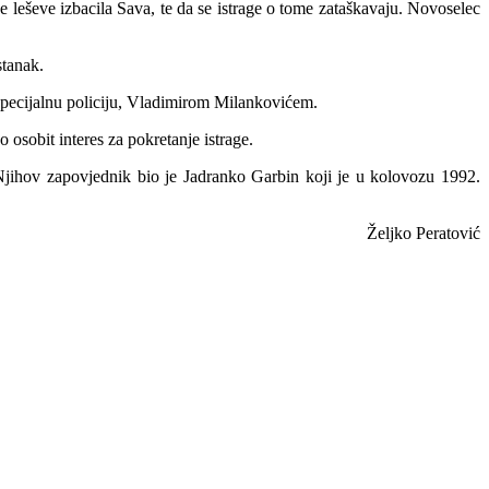
e leševe izbacila Sava, te da se istrage o tome zataškavaju. Novoselec
stanak.
 specijalnu policiju, Vladimirom Milankovićem.
 osobit interes za pokretanje istrage.
 Njihov zapovjednik bio je Jadranko Garbin koji je u kolovozu 1992.
Željko Peratović