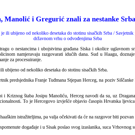
 Manolić i Gregurić znali za nestanke Srba
je ili ubijeno od nekoliko desetaka do stotinu sisačkih Srba / Savjetnik
državnom vrhu o odvođenjima Srba
tragu o nestancima i ubojstvima građana Siska i okolice uglavnom srp
licinom namjeravaju razgovarati idućih dana. Sud u Haagu, doznaje 
anje za procesuiranje.
li ubijeno od nekoliko desetaka do stotinu sisačkih Srba.
vjetnik predsjednika Franje Tuđmana Stjepan Herceg, na poziv Siščanke
bi i Kriznog štaba Josipu Manoliću, Herceg navodi da su, uz Dragana
cionalnosti. To je Hercegovo izvješće obj
a
vio časopis Hrvatska ljevica
aaškim istražiteljima, pa valja očekivati da će na razgovor biti pozvan
 spomenute događaje i u Sisak poslao svog izaslanika, suca Vrhovnog 