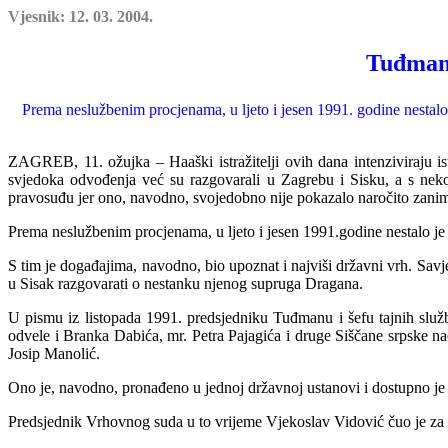
Vjesnik: 12. 03. 2004.
Tuđman,
Prema neslužbenim procjenama, u ljeto i jesen 1991. godine nestalo 
ZAGREB, 11. ožujka – Haaški istražitelji ovih dana intenziviraju is
svjedoka odvođenja već su razgovarali u Zagrebu i Sisku, a s neko
pravosuđu jer ono, nav
o
dno, svojedobno nije pokazalo naročito zanim
Prema neslužbenim procjenama, u ljeto i jesen 1991.godine nestalo je i
S tim je događajima, navodno, bio upoznat i najviši državni vrh. Sa
u Sisak razgovarati o nestanku njenog supruga Dragana.
U pismu iz listopada 1991. predsjedniku Tuđmanu i šefu tajnih služ
odvele i Branka Dabića, mr. Petra Pajagića i druge Siščane srpske na
Josip Manolić.
Ono je, navodno, pronađeno u jednoj državnoj ustanovi i dostupno je h
Predsjednik Vrhovnog suda u to vrijeme Vjekoslav Vidović čuo je za