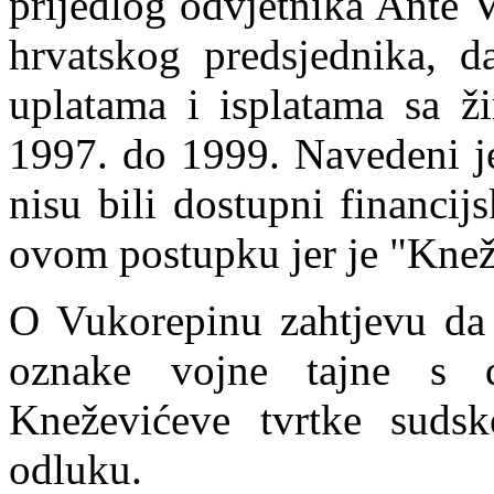
prijedlog odvjetnika Ante 
hrvatskog predsjednika, 
uplatama i isplatama sa ž
1997
.
do 1999. Navedeni je
nisu bili dostupni financi
ovom postupku jer je "Knež
O Vukorepinu zahtjevu da
oznake vojne tajne s d
Kneževićeve tvrtke sudsk
odluku.