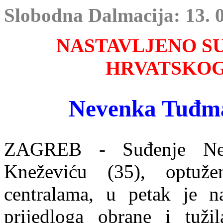
Slobodna Dalmacija: 13. 0
NASTAVLJENO S
HRVATSKOG
Nevenka Tuđma
ZAGREB - Suđenje Nev
Kneževiću (35), optuž
centralama, u petak je n
prijedloga obrane i tužil