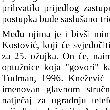
prihvatilo prijedlog zastu
postupka bude saslušano tri
Među njima je i bivši mini
Kostović, koji će svjedoči
za 25. ožujka. On će, naim
optužnice koja "govori" k
Tuđman, 1996. Knežević 
imenovan glavnom struč
natječaj za ugradnju telef