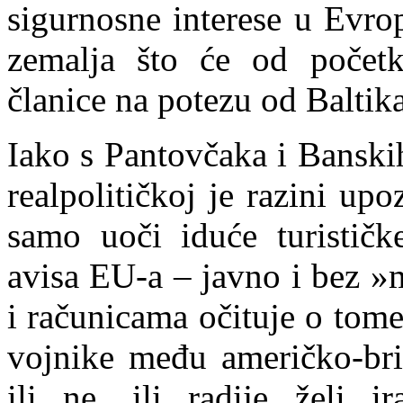
si
g
urnosne interese u Evrop
zemalja što će od početk
članice na potezu od Baltik
Iako s Pantovčaka i Banski
realpolitičkoj je razini upo
samo uoči iduće turističk
avisa EU-a – javno i bez »
i računicama očituje o tome
vojnike među američko-bri
ili ne, ili radije želi