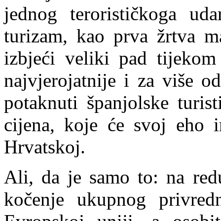
jednog terorističkoga uda
turizam, kao prva žrtva m
izbjeći veliki pad tijekom
najvjerojatnije i za više 
potaknuti šp
a
njolske turis
cijena, koje će svoj eho 
Hrvatskoj.
Ali, da je samo to: na red
kočenje ukupnog privred