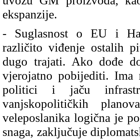
uvozu GM proizvoda, kao 
ekspanzije.
- Suglasnost o EU i Haa
različito viđenje ostalih 
dugo trajati. Ako dođe do
vjerojatno pobijediti. Ima
politici i jaču infras
vanjskopolitičkih planov
veleposlanika logična je p
snaga, zaključuje
diplomatsk