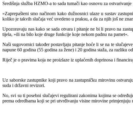
Središnja služba HZMO-a to sada tumači kao osnovu za ostvarivanje p
»Zaprepašteni smo načinom kako dužnosnici ulaze u sustav zastupni
koliko je takvih slučaja već uvedeno u praksu, a da za njih još ne znam
Upozoravaju nas kako se sada otvara i pitanje ne bi li pravo na zastup
tijela, »ili na bilo koje druge funkcije koje nekom padnu na pamet«.
Naši sugovornici također postavljaju pitanje hoće li se na te slučaje
napune 60 godina (55 godina za žene) i 20 godina staža, za razliku o
Riječ je o pravima koja ne proizlaze iz uplaćenih doprinosa i financi
Uz saborske zastupnike koji pravo na zastupničku mirovinu ostvaru
suda i državni revizori.
No, svi su ti posebni slučajevi regulirani zakonima kojima se određu
prema odredbama koji se pri utvrđivanju visine mirovine primjenjuju 