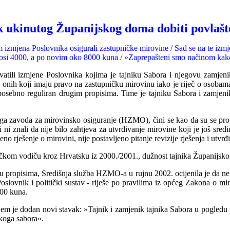
ik ukinutog Županijskog doma dobiti povla
š
 izmjena Poslovnika osigurali zastupničke mirovine / Sad se na te izmje
nosi 4000, a po novim oko 8000 kuna / »Zaprepašteni smo načinom kak
tili izmjene Poslovnika kojima je tajniku Sabora i njegovu zamjenik
ug onih koji imaju pravo na zastupničku mirovinu iako je riječ o osoba
o posebno reguliran drugim propisima. Time je tajniku Sabora i zamje
oga zavoda za mirovinsko osiguranje (HZMO), čini se kao da su se propi
ni znali da nije bilo zahtjeva za utvrđivanje mirovine koji je još sr
eno rješe
n
je o mirovini, nije postavljeno pitanje revizije rješenja i ut
tičkom vodiču kroz Hrvatsku iz 2000./2001., dužnost tajnika Županijs
u propisima, Središnja služba HZMO-a u rujnu 2002. ocijenila je da nem
Poslovnik i politički sustav - riješe po pravilima iz općeg Zakona o
000 kuna.
kojem je dodan novi stavak: »Tajnik i zamjenik tajnika Sabora u pogle
skoga sabora«.