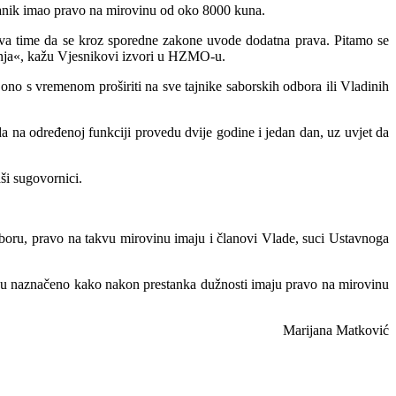
ranik imao pravo na mirovinu od oko 8000 kuna.
ava time da se kroz sporedne zakone uvode dodatna prava. Pitamo se
ivanja«, kažu Vjesnikovi izvori u HZMO-u.
e ono s vrem
enom proširiti na sve tajnike saborskih odbora ili Vladinih
da na određenoj funkciji provedu dvije godine i jedan dan, uz uvjet da
ši sugovornici.
oru, pravo na takvu mirovinu imaju i članovi Vlade, suci Ustavnoga
opisu naznačeno kako nakon prestanka dužnosti imaju pravo na mirovinu
Marijana Matković