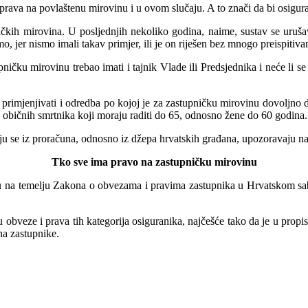
rava na povlaštenu mirovinu i u ovom slučaju. A to znači da bi osigu
čkih mirovina. U posljednjih nekoliko godina, naime, sustav se uruš
o, jer ni
s
mo imali takav primjer, ili je on riješen bez mnogo preispit
ničku mirovinu trebao imati i tajnik Vlade ili Predsjednika i neće li s
ve primjenjivati i odredba po kojoj je za zastupničku mirovinu dovoljno 
d običnih smrtnika koji moraju raditi do 65, odnosno žene do 60 godina.
raju se iz proračuna, odnosno iz džepa hrvatskih građana, upozoravaju na
Tko sve ima pravo na zastupničku mirovinu
ju na temelju Zakona o obvezama i pravima zastupnika u Hrvatskom sab
ju obveze i prava tih kategorija osiguranika, najčešće tako da je u pr
na zastupnike.