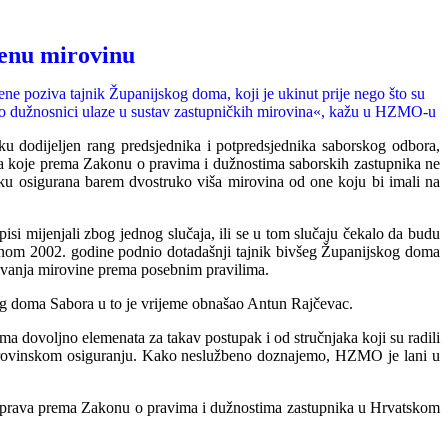
tenu mirovinu
ne poziva tajnik Županijskog doma, koji je ukinut prije nego što su
o dužnosnici ulaze u sustav zastupničkih mirovina«, kažu u HZMO-u
u dodijeljen rang predsjednika i potpredsjednika saborskog odbora,
ma koje prema
Z
akonu o pravima i dužnostima saborskih zastupnika ne
niku osigurana barem dvostruko viša mirovina od one koju bi imali n
a
si mijenjali zbog jednog slučaja, ili se u tom slučaju čekalo da budu
edinom 2002. godine podnio dotadašnji tajnik bivšeg Županijskog doma
vrđivanja mirovine prema posebnim pravilima.
kog doma Sabora u to je vrijeme obnašao Antun Rajčevac.
a dovoljno elemenata za takav postupak i od stručnjaka koji su radili
 mirovinskom osiguranju. Kako neslužbeno doznajemo, HZMO je lani u
du prava prema Zakonu o pravima i dužnostima zastupnika u Hrvatskom