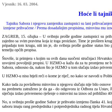
Vjesnik: 16. 03. 2004.
Hoće li tajn
Tajniku Sabora i njegovu zamjeniku zastupnici su lani prihvaćanjem
izmjene prihvaćene / Prema dosadašnjim propisima, mirovina mu iz
ZAGREB, 15. ožujka – U svibnju prošle godine zastupnici su prihva
zajedno sa svim pravima koja iz toga proizlaze. Time je proširen kr
pripadaju tom krugu, niti im je, do svibnja prošle godine status bi
temelju općih propisa.
Štoviše, iz primjera s kojim su ovih dana suočeni stručnjaci Hrvatsk
usvojeni povoljniji propisi. U HZMO-u kažu da za tu promjenu ne bi 
Sabora, odnosno da, nakon što je HZMO u tom slučaju izdao privrem
U HZMO-u nisu htjeli reći o kome je riječ, no kako se navodi u Poli
Kako tada za povlaštenu mirovinu u njegovu slučaju nije bilo osnove 
na predmetu zatraženo je da ga - do odgovora iz Odbora za Ustav, 
siječnju izdao privremeno rješenje o mirovini na iznos od pri
b
ližno 4
No, u svibnju prošle godine Sabor je prihvatio izmjenu članka 41. 
saboru imaju rang predsjednika i po
tpredsjednika radnog tijela Hrvat