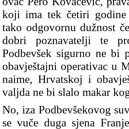
ovac Pero Kovačević, prava
koji
ima tek četiri godine
tako odgovornu dužnost čel
dobri poznavatelji te p
Podbevšek sigurno ne bi p
obavještajni operativac u 
naime, Hrvatskoj i obavje
valjda ne bi slalo makar ko
No, iza Podbevšekovog suv
se vuče duga sjena Franje