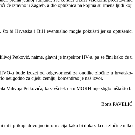
ići će izravno u Zagreb, a dio optužnica na kojima su imena ljudi koji
, što bi Hrvatska i BiH eventualno mogle pokušati jer su optuženici
ivoj Petković, naime, glavni je inspektor HV-a, pa se čini kako će u
 HVO-a bude izuzet od odgovornosti za onolike zločine u hrvatsko-
rlo neugodno za cijelu zemlju, komentirao je naš izvor.
a Milivoja Petkovića, kazavši tek da u MORH nije stiglo ništa što bi
Boris PAVELIĆ
i rat i prikupi dovoljno informacija kako bi dokazala da zločine nitko