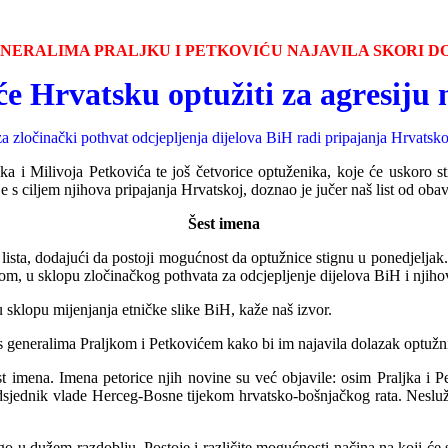
NERALIMA PRALJKU I PETKOVIĆU NAJAVILA SKORI 
e Hrvatsku optužiti za agr
esiju
zločinački pothvat odcjepljenja dijelova BiH radi pripajanja Hrvatskoj.
Milivoja Petkovića te još četvorice optuženika, koje će uskoro stići 
e s ciljem njihova pripajanja
Hrvatskoj, doznao je jučer naš list od obav
Šest imena
lista, dodajući da postoji mogućnost da optužnice stignu u ponedjeljak.
u sklopu zločinačkog pothvata za odcjepljenje dijelova BiH i njihov
u sklopu mijenjanja etničke slike BiH, kaže naš izvor.
s generalima Praljkom i Petkovićem kako bi im najavila dolazak optužnic
est imena. Imena petorice njih novine su već objavile: osim Praljka i 
edsjednik vlade Herceg-Bosne tijekom hrvatsko-bošnjačkog rata. Nesluž
o u dužem razdoblju. Postoje i različite mogućnosti načina na koji će s