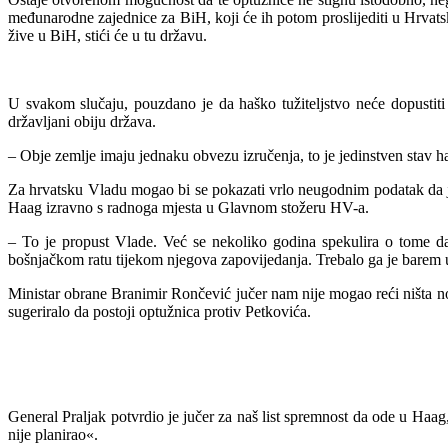
međunarodne zajednice za BiH, koji će ih potom proslijediti u Hrv
a
t
žive u BiH, stići će u tu državu.
U svakom slučaju, pouzdano je da haško tužiteljstvo neće dopustiti
državljani obiju država.
– Obje zemlje imaju jednaku obvezu izručenja, to je jedinstven stav ha
Za hrvatsku Vladu mogao bi se pokazati vrlo neugodnim podatak da je
Haag izravno s radnoga mjesta u Glavnom stožeru HV-a.
– To je propust Vlade. Već se nekoliko godina spekulira o tome d
bošnjačkom ratu tijekom njegova zapovijedanja. Trebalo ga je barem um
Ministar obrane Branimir Rončević jučer nam nije mogao reći ništa n
sugeriralo da postoji optužnica protiv Petkovića.
General Praljak potvrdio je jučer za naš list spremnost da ode u Haag
nije planirao«.