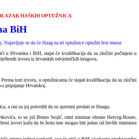
DOLAZAK HAŠKIH OPTUŽNICA
 na BiH
 Najavljuje se da će Haag na tri optužnice optužiti šest imena
u Hrvatsku i BiH, stajat će kvalifikacija da su zločini počinjeni u
iještenih izvora iz hrvatskih odvjetničkih krugova.
 Prema tom izvoru, u optužnicama će stajati kvalifikacija da su zločini
o pripajanje Hrvatskoj.
a, a oni su joj potv
rdili da su spremni predati se Haagu.
Petkovića, to su još Bruno Stojić, ratni ministar obrane Herceg-Bosne,
beni izvori kažu da bi šesto ime mogao biti jedan od bivših ministara
tići: prema jednoj varijanti, sve će stići u BiH visokome predstavniku