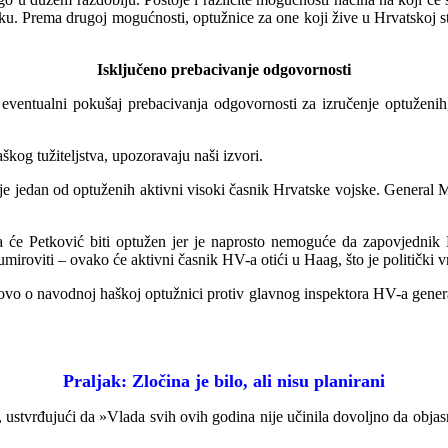
sku. Prema drugoj mogućnosti, optužnice za one koji žive u Hrvatskoj st
Isključeno prebacivanje odgovornosti
 eventualni pokušaj prebacivanja odgovornosti za izručenje optuženih
škog tužiteljstva, upozoravaju naši izvori.
 jedan od optuženih aktivni visoki časnik Hrvatske vojske. General Mil
a će Petković biti optužen jer je naprosto nemoguće da zapovjednik
iroviti – ovako će aktivni časnik HV-a otići u Haag, što je politički v
ovo o navodnoj haškoj optužnici protiv glavnog inspektora HV-a general
Praljak: Zločina je bilo, ali nisu pla
nirani
, ustvrđujući da »Vlada svih ovih godina nije učinila dovoljno da objasn