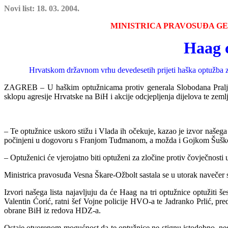
Novi list: 18. 03. 2004.
MINISTRICA PRAVOSUĐA GE
Haag ć
Hrvatskom državnom vrhu devedesetih prijeti haška optužba za 
ZAGREB – U haškim optužnicama protiv generala Slobodana Praljka i 
sklopu agresije Hrvatske na BiH i akcije odcjepljenja dijelova te zemlj
– Te optužnice uskoro stižu i Vlada ih očekuje, kazao je izvor našega 
počinjeni u dogovoru s Franjom Tuđmanom, a možda i Gojkom Šuškom, 
– Optuženici će vjerojatno biti optuženi za zločine protiv čovječnosti 
Ministrica pravosuđa Vesna Škare-Ožbolt sastala se u utorak navečer 
Izvori našega lista najavljuju da će Haag na tri optužnice optužiti š
Valentin Ćorić, ratni šef Vojne policije HVO-a te Jadranko Prlić, pr
obrane BiH iz redova HDZ-a.
Ostaje otvorenom mo
gućnost da te optužnice ne stignu istodobno, neg