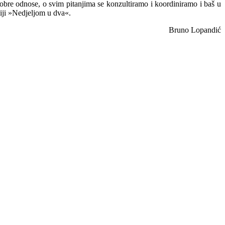
dobre odnose, o svim pitanjima se konzultiramo i koordiniramo i baš u
iji »Nedjeljom u dva«.
Bruno Lopandić