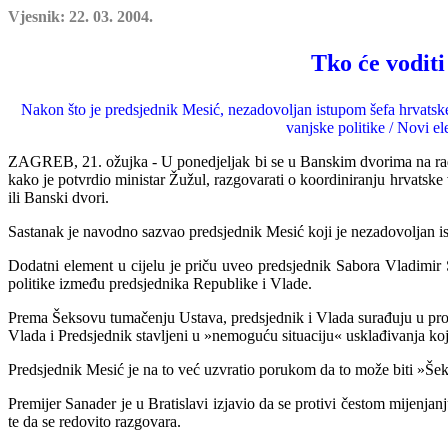
Vjesnik: 22. 03. 2004.
Tko će voditi
Nakon što je predsjednik Mesić, nezadovoljan istupom šefa hrvatske 
vanjske politike / Novi e
ZAGREB, 21. ožujka - U ponedjeljak bi se u Banskim dvorima na radno
kako je potvrdio ministar Žužul, razgovarati o koordiniranju hrvatske 
i
li Banski dvori.
Sastanak je navodno sazvao predsjednik Mesić koji je nezadovoljan is
Dodatni element u cijelu je priču uveo predsjednik Sabora Vladimir Š
politike između predsjednika Republike i Vlade.
Prema Šeksovu tumačenju Ustava, predsjednik i Vlada surađuju u provo
Vlada i Predsjednik stavljeni u »nemoguću situaciju« usklađivanja koj
Predsjednik Mesić je na to već uzvratio porukom da to može biti »Šek
Premijer Sanader je u Bratislavi izjavio da se protivi čestom mijenja
te da se redovito razgovara.