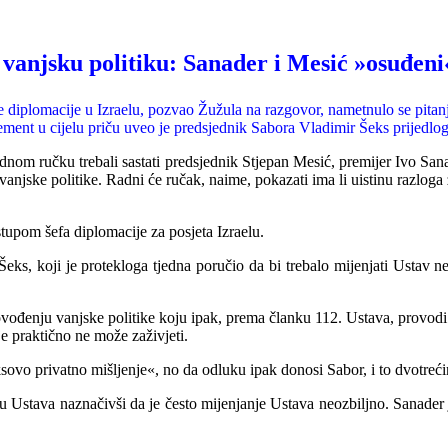
 vanjsku politiku: Sanader i Mesić »osuđen
diplomacije u Izraelu, pozvao Žužula na razgovor, nametnulo se pitanje
lement u cijelu priču uveo je predsjednik Sabora Vladimir Šeks prijedl
m ručku trebali sastati predsjednik Stjepan Mesić, premijer Ivo Sana
vanjske politike. Radni će ručak, naime, pokazati ima li uistinu razloga 
tupom šefa diplomacije za posjeta Izraelu.
eks, koji je protekloga tjedna poručio da bi trebalo mijenjati Ustav ne
đenju vanjske politike koju ipak, prema članku 112. Ustava, provodi V
e praktično ne može zaživjeti.
sovo privatno mišljenje«, no da odluku ipak donosi Sabor, i to dvotre
nju Ustava naznačivši da je često mijenjanje Ustava neozbiljno. Sanader