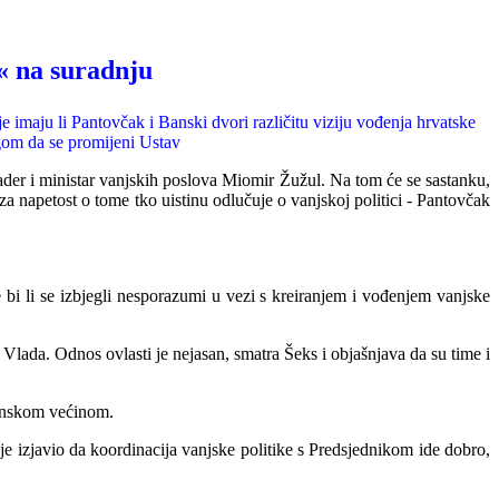
i« na suradnju
 imaju li Pantovčak i Banski dvori različitu viziju vođenja hrvatske
ogom da se promijeni Ustav
der i ministar vanjskih poslova Miomir Žužul. Na tom će se sastanku,
za napetost o tome tko uistinu odlučuje o vanjskoj politici - Pantovčak
 bi li se izbjegli nesporazumi u vezi s kreiranjem i vođenjem vanjske
lada. Odnos ovlasti je nejasan, smatra Šeks i objašnjava da su time i
ćinskom većinom.
 je izjavio da koordinacija vanjske
politike s Predsjednikom ide dobro,