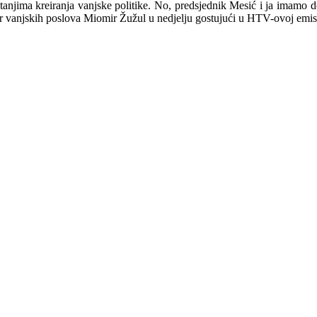
itanjima kreiranja vanjske politike. No, predsjednik Mesić i ja imamo 
ar vanjskih poslova Miomir Žužul u nedjelju gostujući u HTV-ovoj emis