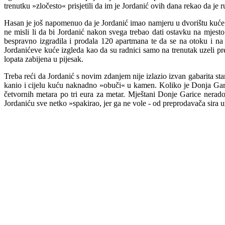
trenutku »zločesto« prisjetili da im je Jordanić ovih dana rekao da je
ru
Hasan je još napomenuo da je Jordanić imao namjeru u dvorištu kuće izg
ne misli li da bi Jordanić nakon svega trebao dati ostavku na mjest
b
espravno izgradila i prodala 120 apartmana te da se na otoku i na
Jordanićeve kuće izgleda kao da su radnici samo na tr
e
nutak uzeli pr
lopata zabijena u pijesak.
Treba reći da Jordanić s novim zdanjem nije izlazio izvan gabarita s
kanio i cijelu kuću naknadno »obuči« u kamen. Koliko je Donja Gari
četvornih metara po tri eura za metar. Mještani Donje Garice nerad
Jordaniću sve netko »spakirao, jer ga ne vole - od preprodavača sira 