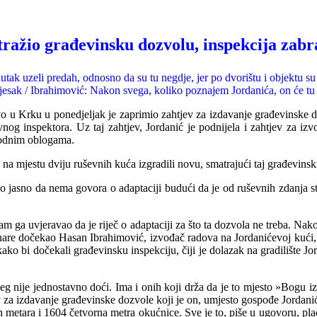
tražio građevinsku dozvolu, inspekcija zabr
tak uzeli predah, odnosno da su tu negdje, jer po dvorištu i objektu su
ijesak / Ibrahimović: Nakon svega, koliko poznajem Jordanića, on će tu k
 Krku u ponedjeljak je zaprimio zahtjev za izdavanje građevinske doz
og inspektora. Uz taj zahtjev, Jordanić je podnijela i zahtjev za izv
 podnim oblogama.
 na mjestu dviju ruševnih kuća izgradili novu, smatrajući taj građevinsk
lo jasno da nema govora o adaptaciji budući da je od ruševnih zdanja 
am ga uvjeravao da je riječ o adaptaciji za što ta dozvola ne treba. Nako
inare dočekao Hasan Ibrahimović, izvođač radova na Jordanićevoj kući,
ko bi dočekali građevinsku inspekciju, čiji je dolazak na gradilište Jo
g nije jednostavno doći. Ima i onih koji drža da je to mjesto »Bogu iz
v za izdavanje građevinske dozvole koji je on, umjesto gospođe Jordani
ih metara i 1604 četvorna metra okućnice. Sve je to, piše u ugovoru, pl