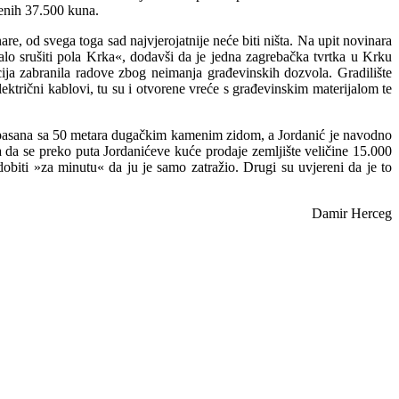
denih 37.500 kuna.
re, od svega toga sad najvjerojatnije neće biti ništa. Na upit novinara
alo srušiti pola Krka«, dodavši da je jedna zagrebačka tvrtka u Krku
ija zabranila radove zbog neimanja građevinskih dozvola. Gradilište
lektrični kablovi, tu su i otvorene vreće s građevinskim materijalom te
eć opasana sa 50 metara dugačkim kamenim zidom, a Jordanić je navodno
ca da se preko puta Jordanićeve kuće prodaje zemljište veličine 15.000
biti »za minutu« da ju je samo zatražio. Drugi su uvjereni da je to
Damir Herceg