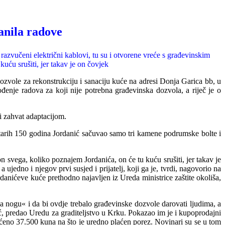
anila radove
 razvučeni električni kablovi, tu su i otvorene vreće s građevinskim
uću srušiti, jer taka
v
je on čovjek
vole za rekonstrukciju i sanaciju kuće na adresi Donja Garica bb, u
ođenje radova za koji nije potrebna građevinska dozvola, a riječ je o
i zahvat adaptacijom.
starih 150 godina Jordanić sačuvao samo tri kamene podrumske bolte i
n svega, koliko poznajem Jordanića, on će tu kuću srušiti, jer takav je
 a ujedno i njegov prv
i
susjed i prijatelj, koji ga je, tvrdi, nagovorio na
rdanićeve kuće prethodno najavljen iz Ureda ministrice zaštit
e
okoliša,
a nogu« i da bi ovdje trebalo građevinske dozvole darovati ljudima, a
ć, predao Uredu za graditeljstvo u Krku. Pokazao im je i kupoprodajni
aćeno 37.500 kuna na što je uredno plaćen porez. Novinari su se u tom