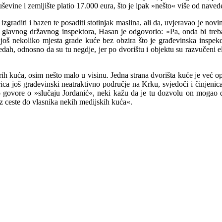
ševine i zemljište platio 17.000 eura, što je ipak »nešto« više od nave
raditi i bazen te posaditi stotinjak maslina, ali da, uvjeravao je novina
o glavnog državnog inspektora, Hasan je odgovorio: »Pa, onda bi treb
 još nekoliko mjesta grade kuće bez obzira što je građevinska inspekc
edah, odnosno da su tu negdje, jer po dvorištu i objektu su razvučeni e
tarih kuća, osim nešto malo u visinu. Jedna strana dvorišta kuće je v
ca još građevinski neatraktivno područje na Krku, svje
d
oči i činjeni
o govore o »slučaju Jordanić«, neki kažu da je tu dozvolu on mogao do
uz ceste do vlasnika nekih medijskih kuća«.