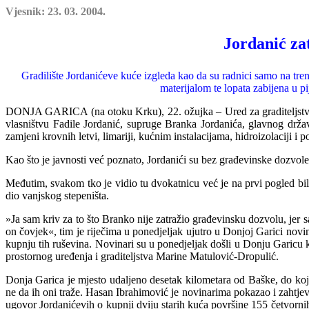
Vjesnik: 23. 03. 2004.
Jordanić za
Gradilište Jordanićeve kuće izgleda kao da su radnici samo na trenu
materijalom te lopata zabijena u p
DONJA GARICA (na otoku Krku), 22. ožujka – Ured za graditeljstvo u
vlasništvu Fadile Jordanić, supruge Branka Jordanića, glavnog državn
zamjeni krovnih letvi, limariji, kućnim instalacijama, hidroizolaciji i
Kao što je javnosti već poznato, Jordanići su bez građevinske dozvole
Međutim, svakom tko je vidio tu dvokatnicu već je na prvi pogled bi
dio vanjskog stepeništa.
»Ja sam kriv za to što Branko nije zatražio građevinsku dozvolu, jer s
on čovjek«, tim je riječima u ponedjeljak ujutro u Donjoj Garici nov
kupnju tih ruševina. Novinari su u ponedjeljak došli u Donju Garicu ka
prostornog uređenja i graditeljstva Marine Matulović-Dropulić.
Donja Garica je mjesto udaljeno desetak kilometara od Baške, do koje
ne da ih oni traže. Hasan Ibrahimović je novinarima pokazao i zahtje
ugovor Jordanićevih o
k
upnji dviju starih kuća površine 155 četvorn