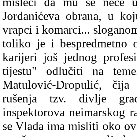
misleći da mu se neće u
Jord
a
nićeva obrana, u koju
vrapci i komarci... slogano
toliko je i bespredmetno 
karijeri još jednog profe
tijestu" odlučiti na teme
Matulović-Dropulić, čija
rušenja tzv. divlje gra
inspektorova neimarskog ra
se Vlada ima misliti oko o