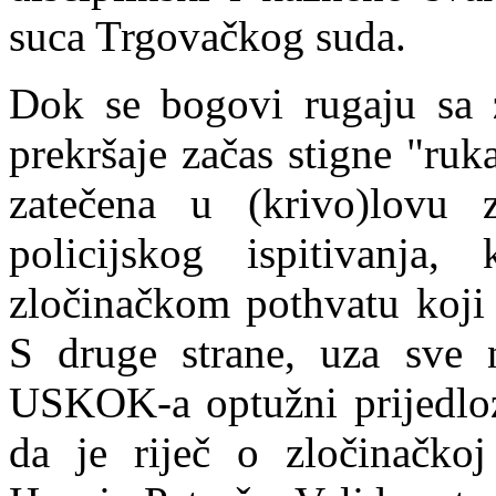
suca Trgovačkog suda.
Dok se bogovi rugaju sa 
prekršaje začas stigne "ruk
zatečena u (krivo)lovu 
policijskog ispitivanj
zločinačkom pothvatu koji 
S druge strane, uza
s
ve 
USKOK-a optužni prijedlozi
da je riječ o zločinačkoj 