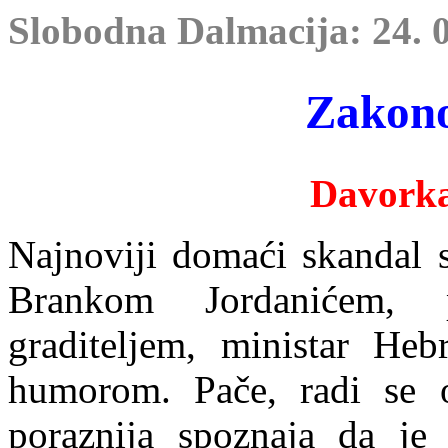
Slobodna Dalmacija: 24. 0
Zakono
Davork
Najnoviji domaći skandal 
Brankom Jordanićem, 
graditeljem, ministar He
humorom. Pače, radi se 
poraznija spoznaja da je