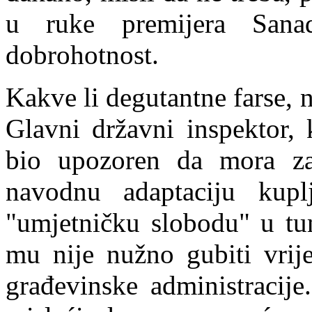
u ruke p
r
emijera San
dobrohotnost.
Kakve li degutantne farse, 
Glavni državni inspektor, 
bio upozoren da mora zat
navodnu adaptaciju kuplj
"umjetničku slobodu" u tu
mu nije nužno gubiti vrij
građevinske administracije