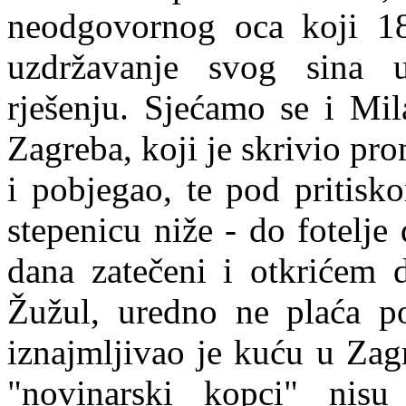
neodgovornog oca koji 18
uzdržavanje svog sina
rješenju. Sjećamo se i Mil
Zagreba, koji je skrivio pr
i pobjegao, te pod pritisk
stepenicu niže - do fotelj
dana zatečeni i otkrićem 
Žužul, uredno ne p
l
aća p
iznajmljivao je kuću u Zag
"novinarski kopci" nisu