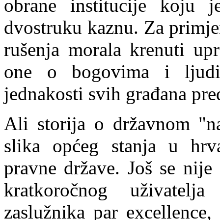
obrane institucije koju j
dvostruku kaznu. Za primje
rušenja morala krenuti up
one o bogovima i l
j
ud
jednakosti svih građana pr
Ali storija o državnom "n
slika općeg stanja u hrv
pravne države. Još se nije 
kratkoročnog uživatelj
zaslužnika par excellence,