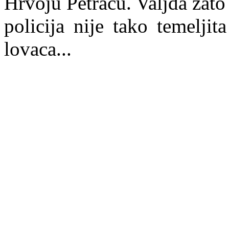
Hrvoju Petraču. Valjda zato
policija nije tako temeljit
lovaca...