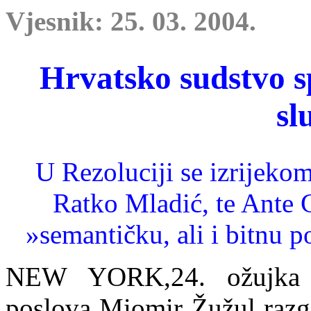
Vjesnik: 25. 03. 2004.
Hrvatsko sudstvo s
sl
U Rezoluciji se izrijeko
Ratko Mladić, te Ante 
»semantičku, ali i bitnu p
NEW YORK,24. ožujka –
poslova Miomir Žužul razg