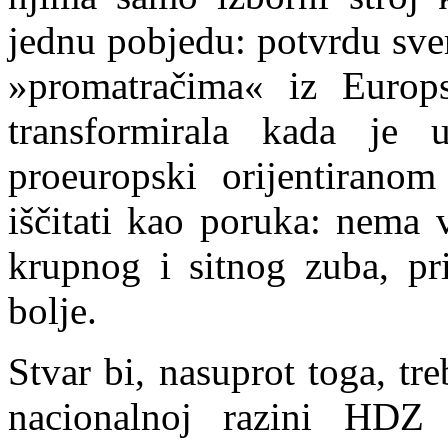
jednu pobjedu: p
o
tvrdu sv
»promatračima« iz Europs
transformirala kada je 
proeuropski orijentiran
iščitati kao poruka: nema 
krupnog i sitnog zuba, pr
bolje.
Stvar bi, nasuprot toga, tr
nacionalnoj razini HDZ