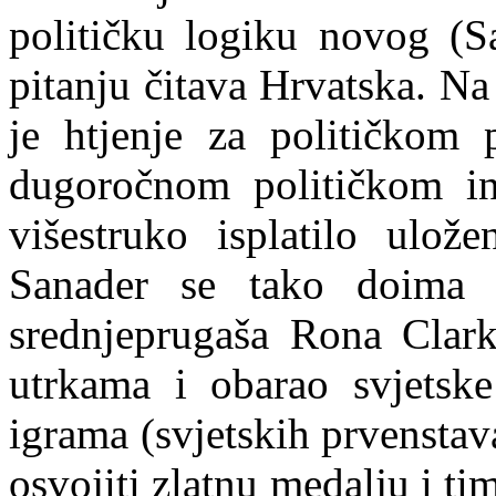
političku logiku novog (
pitanju čitava Hrvatska. Na
je htjenje za političkom
dugoročnom političkom inv
višestruko isplatilo
u
lože
Sanader se tako doima p
srednjeprugaša Rona Clark
utrkama i obarao svjetsk
igrama (svjetskih prvenstava
osvojiti zlatnu medalju i ti