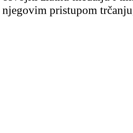
njegovim pristupo
m trčanju,