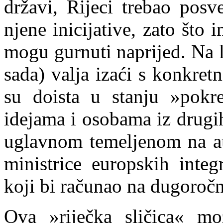
državi, Rijeci trebao posve
njene inicijative, zato što 
mogu gurnuti naprijed. Na l
sada) valja izaći s konkre
su doista u stanju »pokre
idejama i osobama iz drug
uglavnom temeljenom na aut
ministrice europskih integ
koji bi računao na dugoročn
Ova »riječka sličica« mo