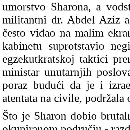
umorstvo Sharona, a vods
militantni dr. Abdel Aziz al
često viđao na malim ekra
ka
b
inetu suprotstavio neg
egzekutkratskoj taktici p
ministar unutarnjih poslov
poraz budući da je i izrae
atentata na civile, podržala
Što je Sharon dobio brut
okupiranom području - razd