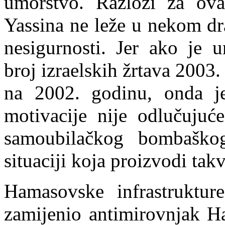
umorstvo. Razlozi za ovak
Yassina ne leže u nekom dr
nesigurnosti. Jer ako je 
broj izraelskih žrtava 2003
na 2002. godinu, onda je
motivacije nije odlučujuć
samoubilačkog bombaškog
situaciji koja proizvodi tak
Hamasovske infrastrukture
zamijenio antimirovnjak Ha