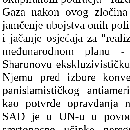
Gaza nakon ovog zločina 
jamčenje ubojstva onih poli
i jačanje osjećaja za "rea
međunarodnom planu - 
Sharonovu ekskluzivističku
Njemu pred izbore konven
panislamističkog antiamer
kao potvrde opravdanja nje
SAD je u UN-u u povodu
smrtonosne učinke nereg